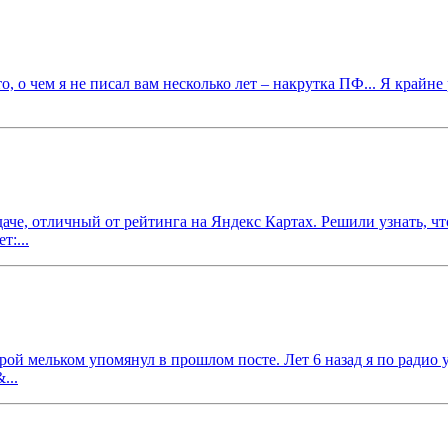
– то, о чем я не писал вам несколько лет – накрутка ПФ... Я кра
даче, отличный от рейтинга на Яндекс Картах. Решили узнать, чт
т:...
торой мельком упомянул в прошлом посте. Лет 6 назад я по радио
...