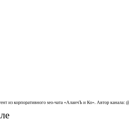
т из корпоративного seo-чата «АлаичЪ и Ко». Автор канала: @
але