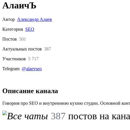
АлаичЪ
Автор
Александр Алаев
Категория
SEO
Постов
501
Актуальных
постов
387
Участников
5 717
Telegram
@alaevseo
Описание канала
Говорим про SEO и внутреннюю кухню студии. Основной контен
387
постов на кан