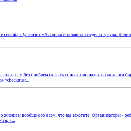
 1-е сентября (а значит «Астрологи объявили неделю траура: Кол
позволит вам без проблем скачать список площадок из каталога б
//checktrust...
O, о жизни и вообще обо всем, что вы захотите. Организаторы - р
ся, в...