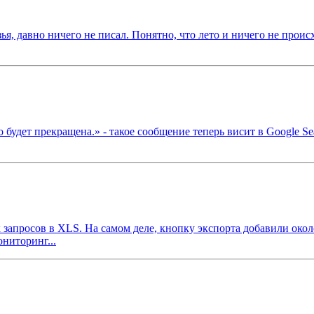
зья, давно ничего не писал. Понятно, что лето и ничего не происх
будет прекращена.» - такое сообщение теперь висит в Google Sear
х запросов в XLS. На самом деле, кнопку экспорта добавили око
ониторинг...