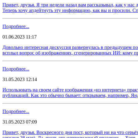
​​Привет, друзья. Я три недели назад вам рассказывал, как у н
Теперь хочу апдейтнуть эту информацию, как вы и просили. Спе
Подробнее...
01.06.2023 11:17
​​Довольно интересная дискуссия развернулась в предыдущем п
всплыл вопрос об изображениях, сгенерированных ИИ: кому пр
Подробнее...
31.05.2023 12:14
​​Использовать на своем сайте изображения «из интернета» пра
публикаций. Как это обычно бывает: открываем, например, Янд
Подробнее...
31.05.2023 07:09
​​Привет, друзья. Воскресного дня пост, который ни на что се
сегодня 28 мая). Да, пусть это непризнанный праздник… Хотя..