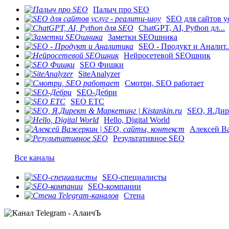
Палыч про SEO
SEO для сайтов ус
ChatGPT, AI, Python дл...
Заметки SEOшника
SEO - Продукт и Аналит..
Нейросетевой SEOшник
SEO Фишки
SiteAnalyzer
Смотри, SEO работает
SEO-Де́бри
SEO ETC
SEO, Я.Дире
Hello, Digital World
Алексей Ва
Результативное SEO
Все каналы
SEO-специалисты
SEO-компании
Стена