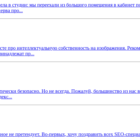
ас дела в студии: мы переехали из большого помещения в кабинет
рва про...
осте про интеллектуальную собственность на изображения. Реко
инадлежат пр...
ктически безопасно. Но не всегда. Пожалуй, большинство из нас 
екс...
рьёзное не претендует. Во-первых, хочу поздравить всех SEO-спе
.