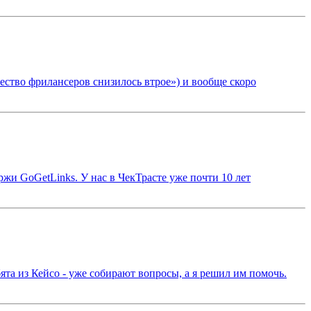
ичество фрилансеров снизилось втрое») и вообще скоро
иржи GoGetLinks. У нас в ЧекТрасте уже почти 10 лет
ебята из Кейсо - уже собирают вопросы, а я решил им помочь.