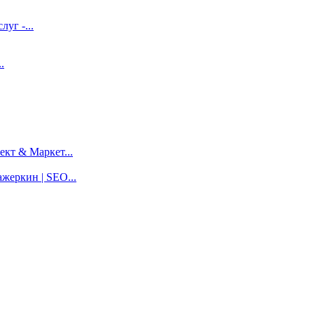
луг -...
.
кт & Маркет...
жеркин | SEO...