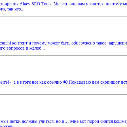
асширения Alaev SEO Tools. Уверен, оно вам нравится, поэтом
о, так что...
лезный контент и почему может быть обнаружено такое нарушени
го вопросов и жалоб...
забыть!», а в итоге все как обычно 🤬 Показываю вам скриншот ис
мые детки должны учиться, но и… Мне вот порой снятся кошмары,
 можеш...