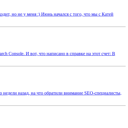
одит, но не у меня :) Июнь начался с того, что мы с Катей
ch Console. И вот, что написано в справке на этот счет: В
ло недели назад, на что обратили внимание SEO-специалисты,