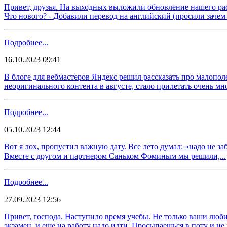
​​Привет, друзья. На выходных выложили обновление нашего р
Что нового? - Добавили перевод на английский (просили зачем-т
Подробнее...
16.10.2023 09:41
В блоге для вебмастеров Яндекс решил рассказать про малопо
неоригинального контента в августе, стало прилетать очень мно
Подробнее...
05.10.2023 12:44
​​Вот я лох, пропустил важную дату. Все лето думал: «надо не 
Вместе с другом и партнером Саньком Фоминым мы решили,...
Подробнее...
27.09.2023 12:56
Привет, господа. Наступило время учебы. Не только ваши люби
экзамен, и еще на работу надо идти. Просыпаешься в поту и не