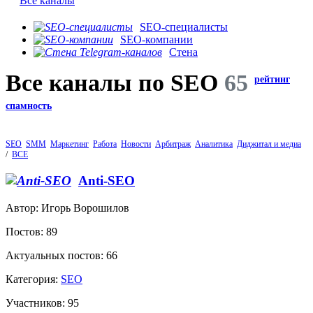
Все каналы
SEO-специалисты
SEO-компании
Стена
Все каналы по SEO
65
рейтинг
спамность
SEO
SMM
Маркетинг
Работа
Новости
Арбитраж
Аналитика
Диджитал и медиа
/
ВСЕ
Anti-SEO
Автор: Игорь Ворошилов
Постов: 89
Актуальных постов: 66
Категория:
SEO
Участников: 95