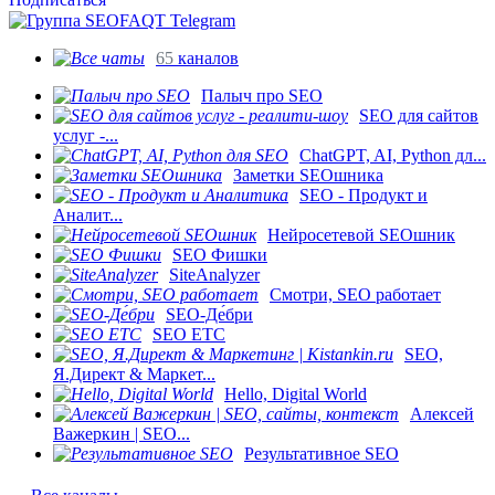
65
каналов
Палыч про SEO
SEO для сайтов
услуг -...
ChatGPT, AI, Python дл...
Заметки SEOшника
SEO - Продукт и
Аналит...
Нейросетевой SEOшник
SEO Фишки
SiteAnalyzer
Смотри, SEO работает
SEO-Де́бри
SEO ETC
SEO,
Я.Директ & Маркет...
Hello, Digital World
Алексей
Важеркин | SEO...
Результативное SEO