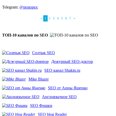
Telegram:
@nestopex
«
1
2
3
4
5
6
7
»
ТОП-10 каналов по SEO
Солтык SEO
Дежурный SEO-доктор
SEO канал Shakin.ru
Mike Blazer
SEO от Анны Ященко
Англоязычное SEO
SEO Фишки
SEO blog Reader