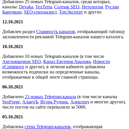
Добавлено 25 новых Telegram-каналов, среди которых,
каналы:
Devaka
,
TexTerra
,
Солтык SEO
,
Нетология
,
Руслан
Баночкин
,
SEO-специалист
,
ТопЭксперт
и другие.
12.10.2021
Добавлен раздел
Спамность каналов
, отображающий таблицу
заспамленности рекламой Telegram-каналов нашего каталога.
10.10.2021
Добавлено 10 новых Telegram-каналов (в том числе
Англоязычное SEO
,
Канал Евгения Аралова
,
Новости
eCommerce
и другие), в личном кабинете добавлена
возможность подписки на определенные каналы,
отображаемые в общей ленте главной страницы.
06.10.2021
Добавлено
23 новых Telegram-канала
(в том числе каналы
SeoForge
,
АлаичЪ
,
Игорь Рудник
,
Алексеич
и многие другие),
число постов на сайте перевалило за 5000.
05.10.2021
Добавлена
стена Telegram-каналов
, отображающая