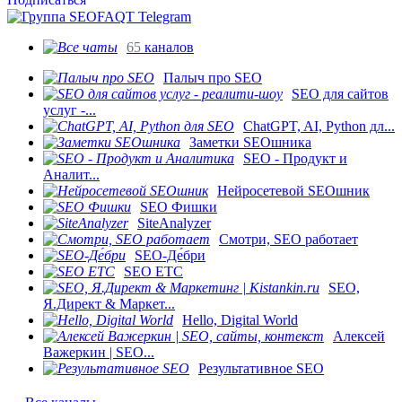
65
каналов
Палыч про SEO
SEO для сайтов
услуг -...
ChatGPT, AI, Python дл...
Заметки SEOшника
SEO - Продукт и
Аналит...
Нейросетевой SEOшник
SEO Фишки
SiteAnalyzer
Смотри, SEO работает
SEO-Де́бри
SEO ETC
SEO,
Я.Директ & Маркет...
Hello, Digital World
Алексей
Важеркин | SEO...
Результативное SEO