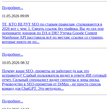
Подробнее...
11.05.2026 09:09
ТЕ, КТО ВЕДУТ SEO по старым правилам, сталкиваются в
2026 вот с чем: 1. Смерть ссылок без трафика. Вы до сих пор
оцениваете доноров по DA и DR? Утечка Google Content
Warehouse API расставила всё по местам: ссылки со страниц,
которые никто не по...
Подробнее...
10.05.2026 08:32
Почему ваши SEO- промпты не работают (и как это
исправить)? Слабый пользователь видит в ответе ИИ готовый
отчет. Сильный специалист видит гипотезы и зоны риска.
Руководство к SEO-промптам от DrMax - не просто список
команд для ChatGPT. Это методоло...
Подробнее...