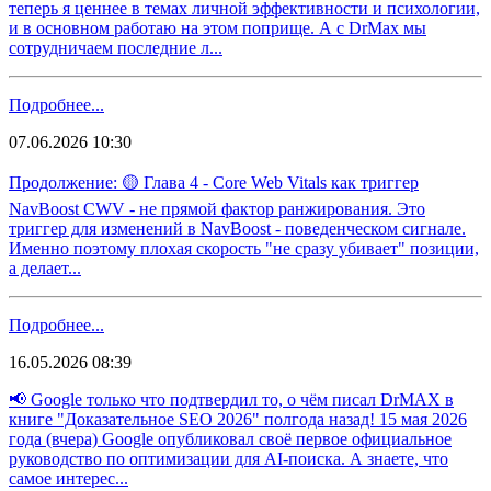
теперь я ценнее в темах личной эффективности и психологии,
и в основном работаю на этом поприще. А с DrMax мы
сотрудничаем последние л...
Подробнее...
07.06.2026 10:30
Продолжение: 🟡 Глава 4 - Core Web Vitals как триггер
NavBoost CWV - не прямой фактор ранжирования. Это
триггер для изменений в NavBoost - поведенческом сигнале.
Именно поэтому плохая скорость "не сразу убивает" позиции,
а делает...
Подробнее...
16.05.2026 08:39
📢 Google только что подтвердил то, о чём писал DrMAX в
книге "Доказательное SEO 2026" полгода назад! 15 мая 2026
года (вчера) Google опубликовал своё первое официальное
руководство по оптимизации для AI-поиска. А знаете, что
самое интерес...