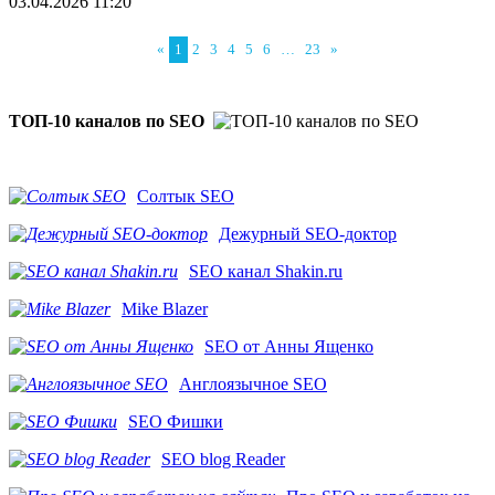
03.04.2026 11:20
«
1
2
3
4
5
6
…
23
»
ТОП-10 каналов по SEO
Солтык SEO
Дежурный SEO-доктор
SEO канал Shakin.ru
Mike Blazer
SEO от Анны Ященко
Англоязычное SEO
SEO Фишки
SEO blog Reader