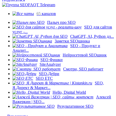
65
каналов
Палыч про SEO
SEO для сайтов
услуг -...
ChatGPT, AI, Python дл...
Заметки SEOшника
SEO - Продукт и
Аналит...
Нейросетевой SEOшник
SEO Фишки
SiteAnalyzer
Смотри, SEO работает
SEO-Де́бри
SEO ETC
SEO,
Я.Директ & Маркет...
Hello, Digital World
Алексей
Важеркин | SEO...
Результативное SEO