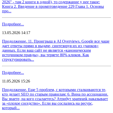
2026" - там 2 книги в одной), то содержание у нее такое:
Книга 2. Введение в промптоведение 229 Глава 1. Основы
про...
Подробнее...
13.05.2026 14:17
Продолжение. 11. Проигрыш в AI Overviews. Google все чаще
дает ответы прямо в выдаче, синтезируя их из «чанков»
данных. Если ваш сайт не является «каноническим
источником правды», вы теряете 80% кликов. Как
структурировать...
Подробнее...
11.05.2026 15:26
Продолжение. Еще 5 проблем, с которыми сталкиваются те,
кто делает SEO по старым правилам: 6. Вина по ассоциации.
Вы знаете, на кого ссылаетесь? Атрибут spamrank наказывает
за «плохое соседство». Если вы сослались на ресурс,
который...