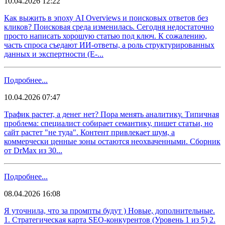
10.04.2026 12:22
Как выжить в эпоху AI Overviews и поисковых ответов без
кликов? Поисковая среда изменилась. Сегодня недостаточно
просто написать хорошую статью под ключ. К сожалению,
часть спроса съедают ИИ-ответы, а роль структурированных
данных и экспертности (E-...
Подробнее...
10.04.2026 07:47
Трафик растет, а денег нет? Пора менять аналитику. Типичная
проблема: специалист собирает семантику, пишет статьи, но
сайт растет "не туда". Контент привлекает шум, а
коммерчески ценные зоны остаются неохваченными. Сборник
от DrMax из 30...
Подробнее...
08.04.2026 16:08
Я уточнила, что за промпты будут ) Новые, дополнительные.
1. Стратегическая карта SEO-конкурентов (Уровень 1 из 5) 2.