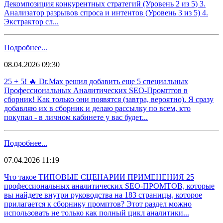
Декомпозиция конкурентных стратегий (Уровень 2 из 5) 3.
Анализатор разрывов спроса и интентов (Уровень 3 из 5) 4.
Экстрактор сл...
Подробнее...
08.04.2026 09:30
25 + 5! 🔥 Dr.Max решил добавить еще 5 специальных
Профессиональных Аналитических SEO-Промптов в
сборник! Как только они появятся (завтра, вероятно). Я сразу
добавляю их в сборник и делаю рассылку по всем, кто
покупал - в личном кабинете у вас будет...
Подробнее...
07.04.2026 11:19
Что такое ТИПОВЫЕ СЦЕНАРИИ ПРИМЕНЕНИЯ 25
профессиональных аналитических SEO-ПРОМТОВ, которые
вы найдете внутри руководства на 183 страницы, которое
прилагается к сборнику промптов? Этот раздел можно
использовать не только как полный цикл аналитики...