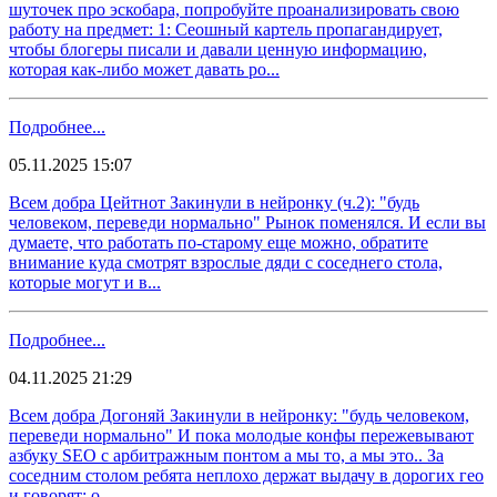
шуточек про эскобара, попробуйте проанализировать свою
работу на предмет: 1: Сеошный картель пропагандирует,
чтобы блогеры писали и давали ценную информацию,
которая как-либо может давать ро...
Подробнее...
05.11.2025 15:07
Всем добра Цейтнот Закинули в нейронку (ч.2): "будь
человеком, переведи нормально" Рынок поменялся. И если вы
думаете, что работать по-старому еще можно, обратите
внимание куда смотрят взрослые дяди с соседнего стола,
которые могут и в...
Подробнее...
04.11.2025 21:29
Всем добра Догоняй Закинули в нейронку: "будь человеком,
переведи нормально" И пока молодые конфы пережевывают
азбуку SEO с арбитражным понтом а мы то, а мы это.. За
соседним столом ребята неплохо держат выдачу в дорогих гео
и говорят: о...