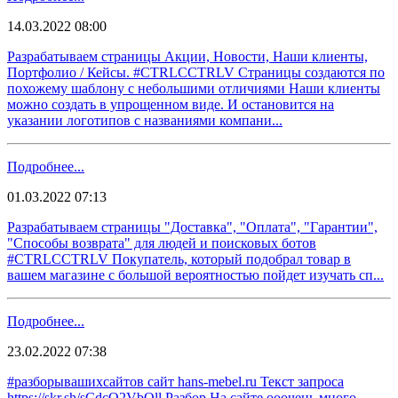
14.03.2022 08:00
Разрабатываем страницы Акции, Новости, Наши клиенты,
Портфолио / Кейсы. #CTRLCCTRLV Страницы создаются по
похожему шаблону с небольшими отличиями Наши клиенты
можно создать в упрощенном виде. И остановится на
указании логотипов с названиями компани...
Подробнее...
01.03.2022 07:13
Разрабатываем страницы "Доставка", "Оплата", "Гарантии",
"Способы возврата" для людей и поисковых ботов
#CTRLCCTRLV Покупатель, который подобрал товар в
вашем магазине с большой вероятностью пойдет изучать сп...
Подробнее...
23.02.2022 07:38
#разборывашихсайтов сайт hans-mebel.ru Текст запроса
https://skr.sh/sCdcO2VbOll Разбор На сайте ооочень много