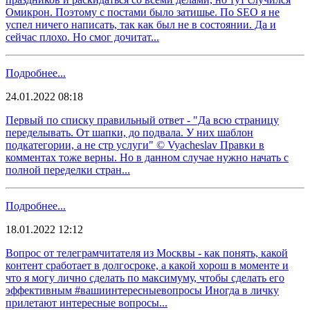
Омикрон. Поэтому с постами было затишье. По SEO я не
успел ничего написать, так как был не в состоянии. Да и
сейчас плохо. Но смог дочитат...
Подробнее...
24.01.2022 08:18
Первый по списку правильный ответ - "Да всю страницу
переделывать. От шапки, до подвала. У них шаблон
подкатегории, а не стр услуги" © Vyacheslav Правки в
комментах тоже верны. Но в данном случае нужно начать с
полной переделки стран...
Подробнее...
18.01.2022 12:12
Вопрос от телеграмчитателя из Москвы - как понять, какой
контент сработает в долгосроке, а какой хорош в моменте и
что я могу лично сделать по максимуму, чтобы сделать его
эффективным #вашиинтересныевопросы Иногда в личку
прилетают интересные вопросы...