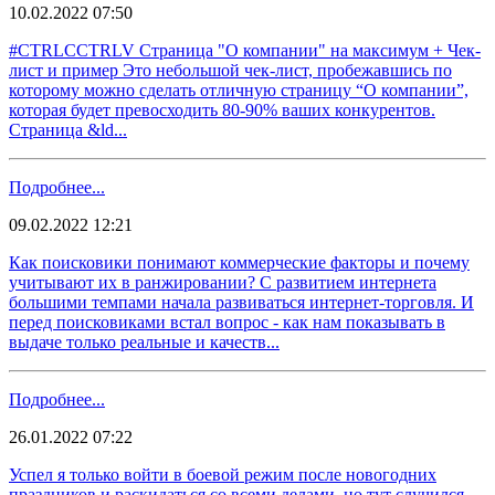
10.02.2022 07:50
#CTRLCCTRLV Страница "О компании" на максимум + Чек-
лист и пример Это небольшой чек-лист, пробежавшись по
которому можно сделать отличную страницу “О компании”,
которая будет превосходить 80-90% ваших конкурентов.
Страница &ld...
Подробнее...
09.02.2022 12:21
Как поисковики понимают коммерческие факторы и почему
учитывают их в ранжировании? С развитием интернета
большими темпами начала развиваться интернет-торговля. И
перед поисковиками встал вопрос - как нам показывать в
выдаче только реальные и качеств...
Подробнее...
26.01.2022 07:22
Успел я только войти в боевой режим после новогодних
праздников и раскидаться со всеми делами, но тут случился