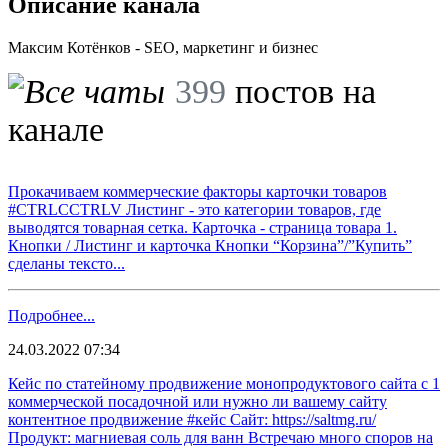
Описание канала
Максим Котёнков - SEO, маркетинг и бизнес
399
постов на
канале
Прокачиваем коммерческие факторы карточки товаров
#CTRLCCTRLV Листинг - это категории товаров, где
выводятся товарная сетка. Карточка - страница товара 1.
Кнопки / Листинг и карточка Кнопки “Корзина”/”Купить”
сделаны тексто...
Подробнее...
24.03.2022 07:34
Кейс по статейному продвижение монопродуктового сайта с 1
коммерческой посадочной или нужно ли вашему сайту
контентное продвижение #кейс Сайт: https://saltmg.ru/
Продукт: магниевая соль для ванн Встречаю много споров на