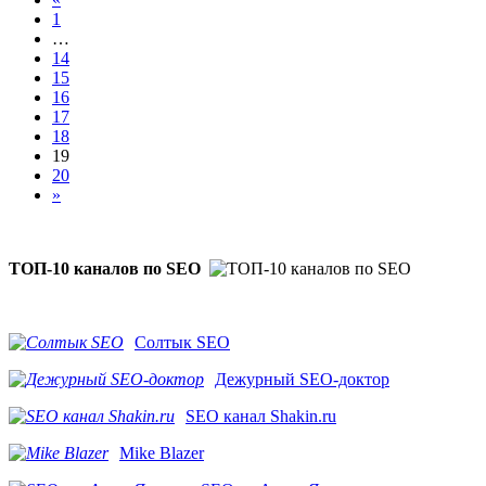
1
…
14
15
16
17
18
19
20
»
ТОП-10 каналов по SEO
Солтык SEO
Дежурный SEO-доктор
SEO канал Shakin.ru
Mike Blazer