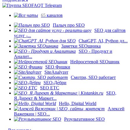
65
каналов
Палыч про SEO
SEO для сайтов
услуг -...
ChatGPT, AI, Python дл...
Заметки SEOшника
SEO - Продукт и
Аналит...
Нейросетевой SEOшник
SEO Фишки
SiteAnalyzer
Смотри, SEO работает
SEO-Де́бри
SEO ETC
SEO,
Я.Директ & Маркет...
Hello, Digital World
Алексей
Важеркин | SEO...
Результативное SEO