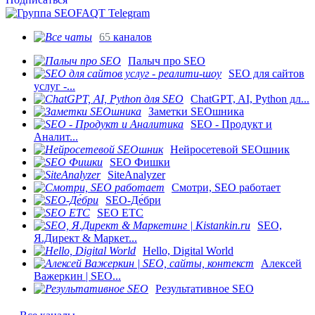
65
каналов
Палыч про SEO
SEO для сайтов
услуг -...
ChatGPT, AI, Python дл...
Заметки SEOшника
SEO - Продукт и
Аналит...
Нейросетевой SEOшник
SEO Фишки
SiteAnalyzer
Смотри, SEO работает
SEO-Де́бри
SEO ETC
SEO,
Я.Директ & Маркет...
Hello, Digital World
Алексей
Важеркин | SEO...
Результативное SEO