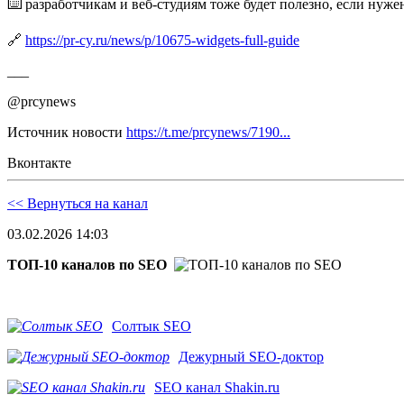
⌨️ разработчикам и веб‑студиям тоже будет полезно, если нуж
🔗
https://pr-cy.ru/news/p/10675-widgets-full-guide
___
@prcynews
Источник новости
https://t.me/prcynews/7190...
Вконтакте
<< Вернуться на канал
03.02.2026 14:03
ТОП-10 каналов по SEO
Солтык SEO
Дежурный SEO-доктор
SEO канал Shakin.ru