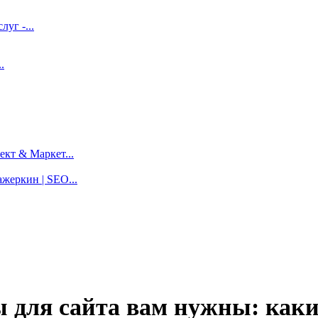
луг -...
.
кт & Маркет...
жеркин | SEO...
 для сайта вам нужны: каки