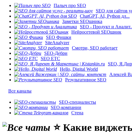
Палыч про SEO
SEO для сайтов ус
ChatGPT, AI, Python дл...
Заметки SEOшника
SEO - Продукт и Аналит..
Нейросетевой SEOшник
SEO Фишки
SiteAnalyzer
Смотри, SEO работает
SEO-Де́бри
SEO ETC
SEO, Я.Дире
Hello, Digital World
Алексей Ва
Результативное SEO
Все каналы
SEO-специалисты
SEO-компании
Стена
⭐️ Какие виджеты