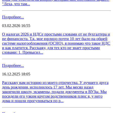
"Леха, что там...
Подробнее...
03.02.2026 16:55
О налогах 2026 и НДСе простыми словами от не бухгалтера и
не финансиста. Т.к. мое юрлицо почти 10 лет было на общей
системе налогообложения (ОСНО), я понимаю что такое НДС
и как платится. Расскажу, для тех кто не знает простыми
словами: 1. Превысил...
Подробнее...
16.12.2025 18:05
Расскажу вам историю из моего отрочества. У лучшего друга
день рождения, исполнилось 17 лет. Мы месяц назад
закончили школу, экзамены, подали документы в ВУЗы. Мы
посидели его узким кругом родственников плюс я, у него
дома и пошли прогуливаться по р...