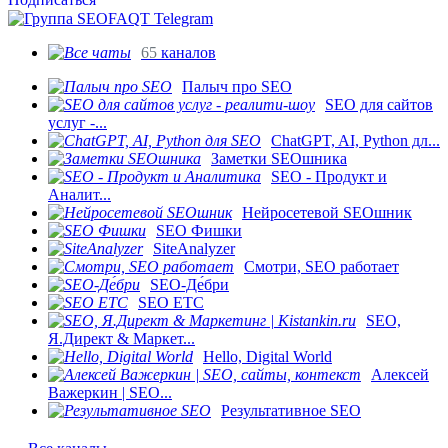
65
каналов
Палыч про SEO
SEO для сайтов
услуг -...
ChatGPT, AI, Python дл...
Заметки SEOшника
SEO - Продукт и
Аналит...
Нейросетевой SEOшник
SEO Фишки
SiteAnalyzer
Смотри, SEO работает
SEO-Де́бри
SEO ETC
SEO,
Я.Директ & Маркет...
Hello, Digital World
Алексей
Важеркин | SEO...
Результативное SEO