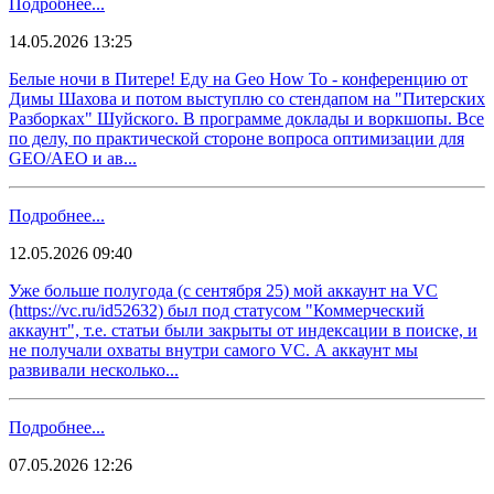
Подробнее...
14.05.2026 13:25
Белые ночи в Питере! Еду на Geo How To - конференцию от
Димы Шахова и потом выступлю со стендапом на "Питерских
Разборках" Шуйского. В программе доклады и воркшопы. Все
по делу, по практической стороне вопроса оптимизации для
GEO/AEO и ав...
Подробнее...
12.05.2026 09:40
Уже больше полугода (с сентября 25) мой аккаунт на VC
(https://vc.ru/id52632) был под статусом "Коммерческий
аккаунт", т.е. статьи были закрыты от индексации в поиске, и
не получали охваты внутри самого VC. А аккаунт мы
развивали несколько...
Подробнее...
07.05.2026 12:26