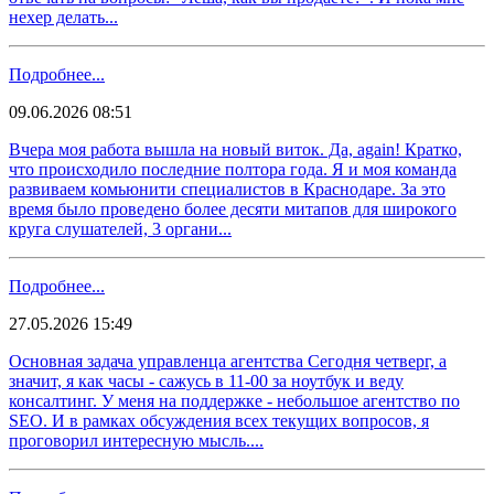
нехер делать...
Подробнее...
09.06.2026 08:51
Вчера моя работа вышла на новый виток. Да, again! Кратко,
что происходило последние полтора года. Я и моя команда
развиваем комьюнити специалистов в Краснодаре. За это
время было проведено более десяти митапов для широкого
круга слушателей, 3 органи...
Подробнее...
27.05.2026 15:49
Основная задача управленца агентства Сегодня четверг, а
значит, я как часы - сажусь в 11-00 за ноутбук и веду
консалтинг. У меня на поддержке - небольшое агентство по
SEO. И в рамках обсуждения всех текущих вопросов, я
проговорил интересную мысль....