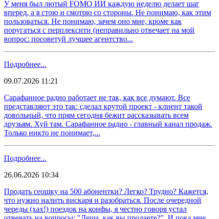
У меня был лютый FOMO ИИ каждую неделю делает шаг
вперед, а я стою и смотрю со стороны. Не понимаю, как этим
пользоваться. Не понимаю, зачем оно мне, кроме как
поругаться с перплексити (неправильно отвечает на мой
вопрос: посоветуй лучшее агентство...
Подробнее...
09.07.2026 11:21
Сарафанное радио работает не так, как все думают. Все
представляют это так: сделал крутой проект - клиент такой
довольный, что прям сегодня бежит рассказывать всем
друзьям. Хуй там. Сарафанное радио - главный канал продаж.
Только никто не понимает,...
Подробнее...
26.06.2026 10:34
Продать сеошку на 500 абонентки? Легко? Трудно? Кажется,
что нужно налить вискаря и разобраться. После очередной
череды (хах!) поездок на конфы, я честно говоря устал
отвечать на вопросы: "Леша, как вы продаете?". И пока мне