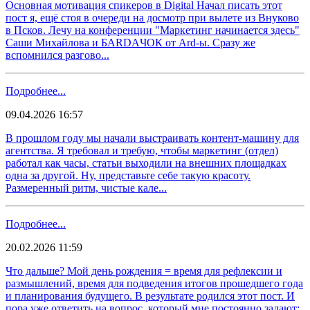
Основная мотивация спикеров в Digital Начал писать этот
пост я, ещё стоя в очереди на досмотр при вылете из Внуково
в Псков. Лечу на конференции "Маркетинг начинается здесь"
Саши Михайлова и БARDAЧОК от Ard-ы. Сразу же
вспомнился разгово...
Подробнее...
09.04.2026 16:57
В прошлом году мы начали выстраивать контент-машину для
агентства. Я требовал и требую, чтобы маркетинг (отдел)
работал как часы, статьи выходили на внешних площадках
одна за другой. Ну, представьте себе такую красоту.
Размеренный ритм, чистые кале...
Подробнее...
20.02.2026 11:59
Что дальше? Мой день рождения = время для рефлексии и
размышлений, время для подведения итогов прошедшего года
и планирования будущего. В результате родился этот пост. И
пора уже ответить на вопрос, который мне постоянно задают: