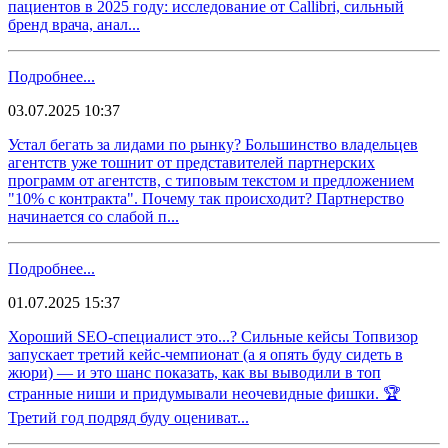
пациентов в 2025 году: исследование от Callibri, сильный
бренд врача, анал...
Подробнее...
03.07.2025 10:37
Устал бегать за лидами по рынку? Большинство владельцев
агентств уже тошнит от представителей партнерских
программ от агентств, с типовым текстом и предложением
"10% с контракта". Почему так происходит? Партнерство
начинается со слабой п...
Подробнее...
01.07.2025 15:37
Хороший SEO-специалист это...? Сильные кейсы Топвизор
запускает третий кейс-чемпионат (а я опять буду сидеть в
жюри) — и это шанс показать, как вы выводили в топ
странные ниши и придумывали неочевидные фишки. 🏆
Третий год подряд буду оцениват...