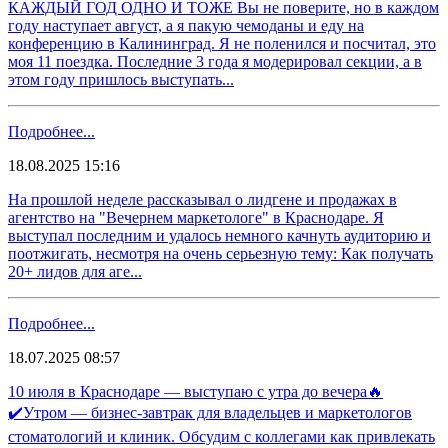
КАЖДЫЙ ГОД ОДНО И ТОЖЕ Вы не поверите, но в каждом
году наступает август, а я пакую чемоданы и еду на
конференцию в Калининград. Я не поленился и посчитал, это
моя 11 поездка. Последние 3 года я модерировал секции, а в
этом году пришлось выступать...
Подробнее...
18.08.2025 15:16
На прошлой неделе рассказывал о лидгене и продажах в
агентство на "Вечернем маркетологе" в Краснодаре. Я
выступал последним и удалось немного качнуть аудиторию и
поотжигать, несмотря на очень серьезную тему: Как получать
20+ лидов для аге...
Подробнее...
18.07.2025 08:57
10 июля в Краснодаре — выступаю с утра до вечера🔥
✔️Утром — бизнес-завтрак для владельцев и маркетологов
стоматологий и клиник. Обсудим с коллегами как привлекать