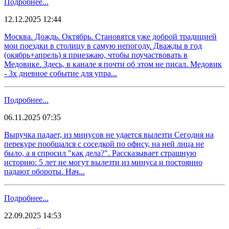
Подробнее...
12.12.2025 12:44
Москва. Дождь. Октябрь. Становятся уже доброй традицией
мои поездки в столицу в самую непогоду. Дважды в год
(окябрь+апрель) я приезжаю, чтобы поучаствовать в
Медовике. Здесь, в канале я почти об этом не писал. Медовик
- 3х дневное событие для упра...
Подробнее...
06.11.2025 07:35
Выручка падает, из минусов не удается вылезти Сегодня на
перекуре пообщался с соседкой по офису, на ней лица не
было, а я спросил "как дела?". Рассказывает страшную
историю: 5 лет не могут вылезти из минуса и постоянно
падают обороты. Нач...
Подробнее...
22.09.2025 14:53