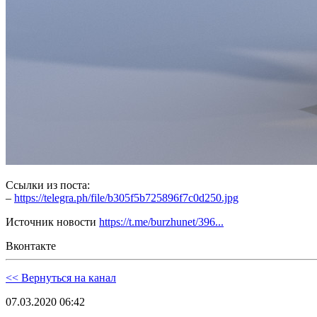
Ссылки из поста:
–
https://telegra.ph/file/b305f5b725896f7c0d250.jpg
Источник новости
https://t.me/burzhunet/396...
Вконтакте
<< Вернуться на канал
07.03.2020 06:42