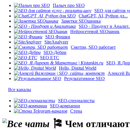
Палыч про SEO
SEO для сайтов ус
ChatGPT, AI, Python дл...
Заметки SEOшника
SEO - Продукт и Аналит..
Нейросетевой SEOшник
SEO Фишки
SiteAnalyzer
Смотри, SEO работает
SEO-Де́бри
SEO ETC
SEO, Я.Дире
Hello, Digital World
Алексей Ва
Результативное SEO
Все каналы
SEO-специалисты
SEO-компании
Стена
​🎏 Чем отличаю