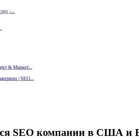
луг -...
.
кт & Маркет...
жеркин | SEO...
тся SEO компании в США и 