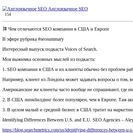
Англоязычное SEO
154
​🎏 Чем отличаются SEO компании в США и Европе
В эфире рубрика #seosummary
Интересный выпуск подкаста Voices of Search.
Моя выжимка основных мыслей из подкаста:
1. SEO компании в США и их клиенты обычно без проблем раб
Например, клиент из Лондона может задавать вопросы о том, в
Американские же клиенты часто вообще не спрашивают, где им
2. В США линкбилдинг более популярен, чем в Европе. Там акц
3. В целом малый и средний бизнес в США тратит на маркетинг
Identifying Differences Between U.S. and E.U. SEO Agencies – Aleyd
https://blog.searchmetrics.com/us/identifying-differences-between-u-s-