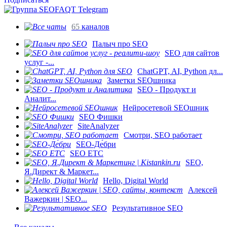
65
каналов
Палыч про SEO
SEO для сайтов
услуг -...
ChatGPT, AI, Python дл...
Заметки SEOшника
SEO - Продукт и
Аналит...
Нейросетевой SEOшник
SEO Фишки
SiteAnalyzer
Смотри, SEO работает
SEO-Де́бри
SEO ETC
SEO,
Я.Директ & Маркет...
Hello, Digital World
Алексей
Важеркин | SEO...
Результативное SEO