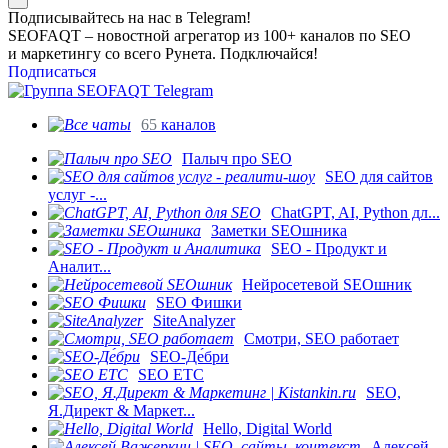
Подписывайтесь на нас в Telegram!
SEOFAQT – новостной агрегатор из 100+ каналов по SEO
и маркетингу со всего Рунета. Подключайся!
Подписаться
65
каналов
Палыч про SEO
SEO для сайтов
услуг -...
ChatGPT, AI, Python дл...
Заметки SEOшника
SEO - Продукт и
Аналит...
Нейросетевой SEOшник
SEO Фишки
SiteAnalyzer
Смотри, SEO работает
SEO-Де́бри
SEO ETC
SEO,
Я.Директ & Маркет...
Hello, Digital World
Алексей