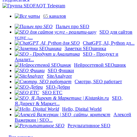
65
каналов
Палыч про SEO
SEO для сайтов
услуг -...
ChatGPT, AI, Python дл...
Заметки SEOшника
SEO - Продукт и
Аналит...
Нейросетевой SEOшник
SEO Фишки
SiteAnalyzer
Смотри, SEO работает
SEO-Де́бри
SEO ETC
SEO,
Я.Директ & Маркет...
Hello, Digital World
Алексей
Важеркин | SEO...
Результативное SEO