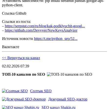
Установить зависимости: pip install streamlit pandas google-api-
python-client.
Ссылка Github
Ссылки из поста:
–
https://serpstat.com/ru/blog/kak-podklyuchit-googl...
–
https://github.com/Devvver/NewKeysAnalyzer
Источник новости
https://t.me/python_seo/52...
Вконтакте
<< Вернуться на канал
02.02.2026 07:39
ТОП-10 каналов по SEO
Солтык SEO
Дежурный SEO-доктор
SEO канал Shakin.ru