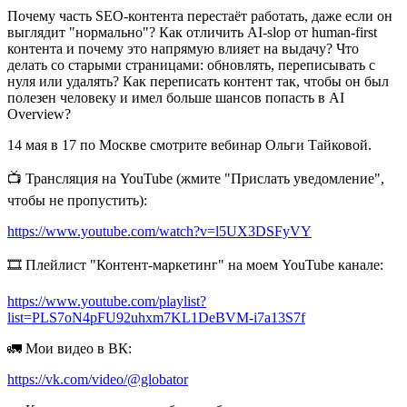
Почему часть SEO-контента перестаёт работать, даже если он
выглядит "нормально"? Как отличить AI-slop от human-first
контента и почему это напрямую влияет на выдачу? Что
делать со старыми страницами: обновлять, переписывать с
нуля или удалять? Как переписать контент так, чтобы он был
полезен человеку и имел больше шансов попасть в AI
Overview?
14 мая в 17 по Москве смотрите вебинар Ольги Тайковой.
📺 Трансляция на YouTube (жмите "Прислать уведомление",
чтобы не пропустить):
https://www.youtube.com/watch?v=l5UX3DSFyVY
🎞 Плейлист "Контент-маркетинг" на моем YouTube канале:
https://www.youtube.com/playlist?
list=PLS7oN4pFU92uhxm7KL1DeBVM-i7a13S7f
🚛 Мои видео в ВК:
https://vk.com/video/@globator