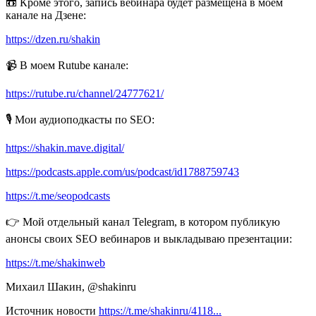
📼 Кроме этого, запись вебинара будет размещена в моем
канале на Дзене:
https://dzen.ru/shakin
📹 В моем Rutube канале:
https://rutube.ru/channel/24777621/
🎙 Мои аудиоподкасты по SEO:
https://shakin.mave.digital/
https://podcasts.apple.com/us/podcast/id1788759743
https://t.me/seopodcasts
👉 Мой отдельный канал Telegram, в котором публикую
анонсы своих SEO вебинаров и выкладываю презентации:
https://t.me/shakinweb
Михаил Шакин, @shakinru
Источник новости
https://t.me/shakinru/4118...