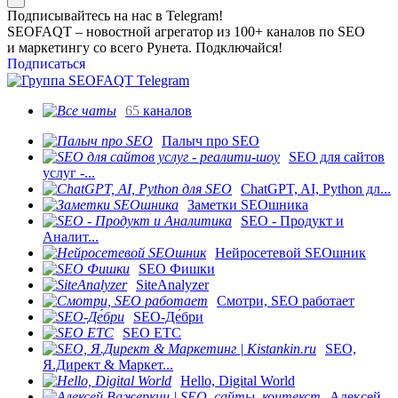
Подписывайтесь на нас в Telegram!
SEOFAQT – новостной агрегатор из 100+ каналов по SEO
и маркетингу со всего Рунета. Подключайся!
Подписаться
65
каналов
Палыч про SEO
SEO для сайтов
услуг -...
ChatGPT, AI, Python дл...
Заметки SEOшника
SEO - Продукт и
Аналит...
Нейросетевой SEOшник
SEO Фишки
SiteAnalyzer
Смотри, SEO работает
SEO-Де́бри
SEO ETC
SEO,
Я.Директ & Маркет...
Hello, Digital World
Алексей