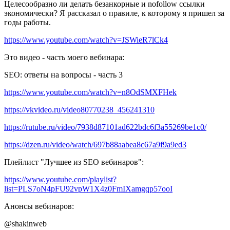
Целесообразно ли делать безанкорные и nofollow ссылки
экономически? Я рассказал о правиле, к которому я пришел за
годы работы.
https://www.youtube.com/watch?v=JSWieR7lCk4
Это видео - часть моего вебинара:
SEO: ответы на вопросы - часть 3
https://www.youtube.com/watch?v=n8OdSMXFHek
https://vkvideo.ru/video80770238_456241310
https://rutube.ru/video/7938d87101ad622bdc6f3a55269be1c0/
https://dzen.ru/video/watch/697b88aabea8c67a9f9a9ed3
Плейлист "Лучшее из SEO вебинаров":
https://www.youtube.com/playlist?
list=PLS7oN4pFU92vpW1X4z0FmIXamgqp57ooI
Анонсы вебинаров:
@shakinweb