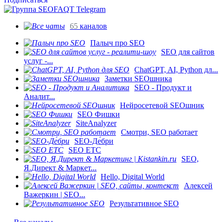
65
каналов
Палыч про SEO
SEO для сайтов
услуг -...
ChatGPT, AI, Python дл...
Заметки SEOшника
SEO - Продукт и
Аналит...
Нейросетевой SEOшник
SEO Фишки
SiteAnalyzer
Смотри, SEO работает
SEO-Де́бри
SEO ETC
SEO,
Я.Директ & Маркет...
Hello, Digital World
Алексей
Важеркин | SEO...
Результативное SEO