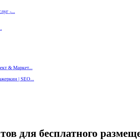
луг -...
.
кт & Маркет...
жеркин | SEO...
йтов для бесплатного размещ