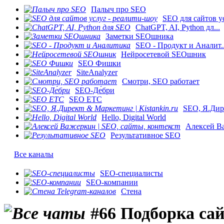
Палыч про SEO
SEO для сайтов ус
ChatGPT, AI, Python дл...
Заметки SEOшника
SEO - Продукт и Аналит..
Нейросетевой SEOшник
SEO Фишки
SiteAnalyzer
Смотри, SEO работает
SEO-Де́бри
SEO ETC
SEO, Я.Дире
Hello, Digital World
Алексей Ва
Результативное SEO
Все каналы
SEO-специалисты
SEO-компании
Стена
#66 Подборка са