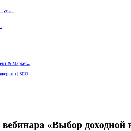
луг -...
.
кт & Маркет...
жеркин | SEO...
вебинара «Выбор доходной н