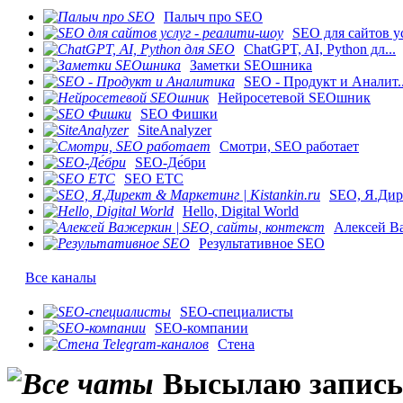
Палыч про SEO
SEO для сайтов ус
ChatGPT, AI, Python дл...
Заметки SEOшника
SEO - Продукт и Аналит..
Нейросетевой SEOшник
SEO Фишки
SiteAnalyzer
Смотри, SEO работает
SEO-Де́бри
SEO ETC
SEO, Я.Дире
Hello, Digital World
Алексей Ва
Результативное SEO
Все каналы
SEO-специалисты
SEO-компании
Стена
Высылаю запись 