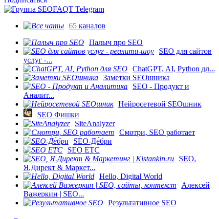
65
каналов
Палыч про SEO
SEO для сайтов
услуг -...
ChatGPT, AI, Python дл...
Заметки SEOшника
SEO - Продукт и
Аналит...
Нейросетевой SEOшник
SEO Фишки
SiteAnalyzer
Смотри, SEO работает
SEO-Де́бри
SEO ETC
SEO,
Я.Директ & Маркет...
Hello, Digital World
Алексей
Важеркин | SEO...
Результативное SEO