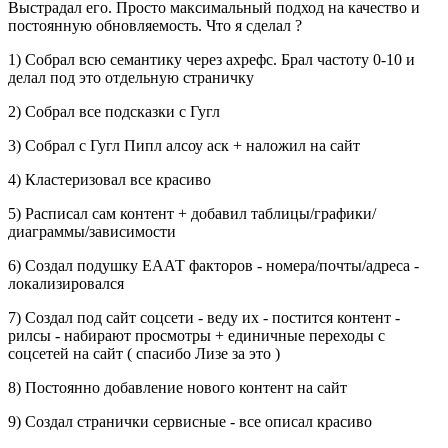
Выстрадал его. Просто максимальный подход на качество и
постоянную обновляемость. Что я сделал ?
1) Собрал всю семантику через ахрефс. Брал частоту 0-10 и
делал под это отдельную страничку
2) Собрал все подсказки с Гугл
3) Собрал с Гугл Пипл алсоу аск + наложил на сайт
4) Кластеризовал все красиво
5) Расписал сам контент + добавил таблицы/графики/
диаграммы/зависимости
6) Создал подушку ЕААТ факторов - номера/почты/адреса -
локализировался
7) Создал под сайт соцсети - веду их - постится контент -
рилсы - набирают просмотры + единичные переходы с
соцсетей на сайт ( спасибо Лизе за это )
8) Постоянно добавление нового контент на сайт
9) Создал странички сервисные - все описал красиво