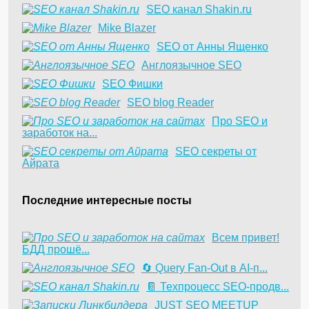
SEO канал Shakin.ru
Mike Blazer
SEO от Анны Ященко
Англоязычное SEO
SEO Фишки
SEO blog Reader
Про SEO и
заработок на...
SEO секреты от
Айрата
Последние интересные посты
Всем привет!
БДД прошё...
🔄 Query Fan-Out в AI-п...
📔 Техпроцесс SEO-продв...
JUST SEO MEETUP