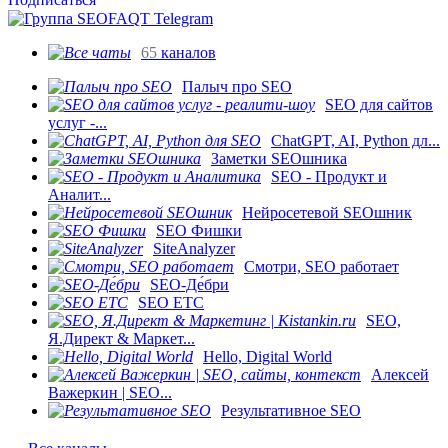
65
каналов
Палыч про SEO
SEO для сайтов
услуг -...
ChatGPT, AI, Python дл...
Заметки SEOшника
SEO - Продукт и
Аналит...
Нейросетевой SEOшник
SEO Фишки
SiteAnalyzer
Смотри, SEO работает
SEO-Де́бри
SEO ETC
SEO,
Я.Директ & Маркет...
Hello, Digital World
Алексей
Важеркин | SEO...
Результативное SEO