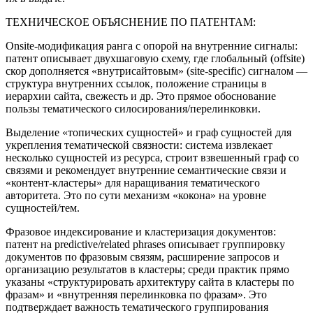
ТЕХНИЧЕСКОЕ ОБЪЯСНЕНИЕ ПО ПАТЕНТАМ:
Onsite-модификация ранга с опорой на внутренние сигналы:
патент описывает двухшаговую схему, где глобальный (offsite)
скор дополняется «внутрисайтовым» (site‑specific) сигналом —
структура внутренних ссылок, положение страницы в
иерархии сайта, свежесть и др. Это прямое обоснование
пользы тематического силосирования/перелинковки.
Выделение «топических сущностей» и граф сущностей для
укрепления тематической связности: система извлекает
несколько сущностей из ресурса, строит взвешенный граф со
связями и рекомендует внутренние семантические связи и
«контент‑кластеры» для наращивания тематического
авторитета. Это по сути механизм «кокона» на уровне
сущностей/тем.
Фразовое индексирование и кластеризация документов:
патент на predictive/related phrases описывает группировку
документов по фразовым связям, расширение запросов и
организацию результатов в кластеры; среди практик прямо
указаны «структурировать архитектуру сайта в кластеры по
фразам» и «внутренняя перелинковка по фразам». Это
подтверждает важность тематического группирования