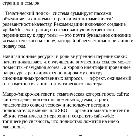
страниц и ссылок.
«Тематический поиск»: система суммирует пассажи,
объединяет их в «темы» и ранжирует по заметности/
релевантности/качеству. Рекомендации включают создание
«pillar/cluster» страниц и согласованную внутреннюю
перелинковку к ядру темы — это почти буквальное описание
«семантического кокона», который облегчает кластеризацию и
подачу тем.
Навигационные ресурсы и роль внутренней перелинковки:
патент показывает, что улучшение внутренних ссылок может
повысить «navigation scores», а хорошо идентифицированные
навресурсы ранжируются по широкому спектру
синонимичных/родственных запросов — эффект, ожидаемый
от грамотно связанного тематического кластера.
Макро-/микро‑контекст и тематическая когерентность сайта:
система делит контент на домены/подтемы, строит
«macro/micro context vectors» и использует историю
пользователя; выводы для SEO — организовывать контент в
чёткие тематические иерархии и сохранять сайт‑wide
топическую связность, что полностью ложится на идею
«коконов».