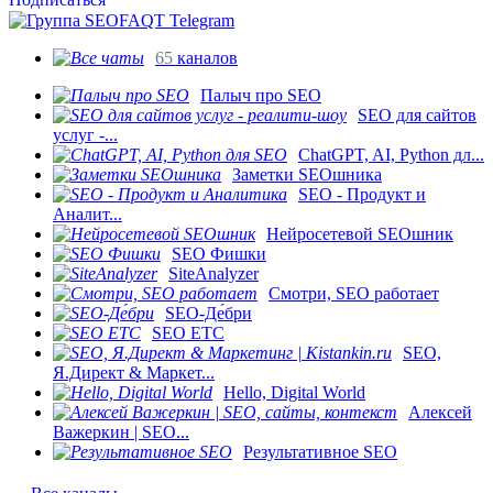
65
каналов
Палыч про SEO
SEO для сайтов
услуг -...
ChatGPT, AI, Python дл...
Заметки SEOшника
SEO - Продукт и
Аналит...
Нейросетевой SEOшник
SEO Фишки
SiteAnalyzer
Смотри, SEO работает
SEO-Де́бри
SEO ETC
SEO,
Я.Директ & Маркет...
Hello, Digital World
Алексей
Важеркин | SEO...
Результативное SEO