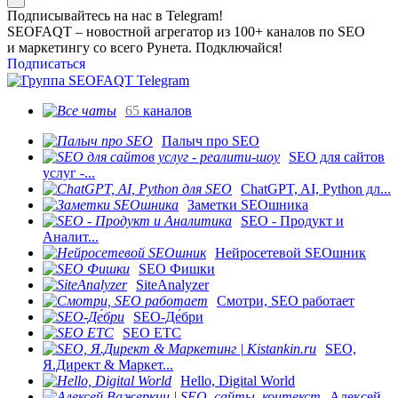
Подписывайтесь на нас в Telegram!
SEOFAQT – новостной агрегатор из 100+ каналов по SEO
и маркетингу со всего Рунета. Подключайся!
Подписаться
65
каналов
Палыч про SEO
SEO для сайтов
услуг -...
ChatGPT, AI, Python дл...
Заметки SEOшника
SEO - Продукт и
Аналит...
Нейросетевой SEOшник
SEO Фишки
SiteAnalyzer
Смотри, SEO работает
SEO-Де́бри
SEO ETC
SEO,
Я.Директ & Маркет...
Hello, Digital World
Алексей