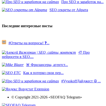
Про SEO и заработок на...
SEO секреты от Айрата
Последние интересные посты
#Ответы на вопросы! ❓...
🦥 Про
нейросети в SEO....
​🚨 Фрилансеры, агентст...
Как я потерял свои пер...
#VysokoffДайджест ☮️ ...
© Copyright 2021-2026 «SEOFAQ Telegram»