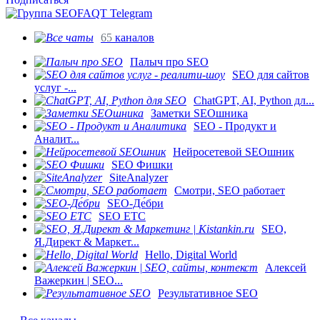
65
каналов
Палыч про SEO
SEO для сайтов
услуг -...
ChatGPT, AI, Python дл...
Заметки SEOшника
SEO - Продукт и
Аналит...
Нейросетевой SEOшник
SEO Фишки
SiteAnalyzer
Смотри, SEO работает
SEO-Де́бри
SEO ETC
SEO,
Я.Директ & Маркет...
Hello, Digital World
Алексей
Важеркин | SEO...
Результативное SEO