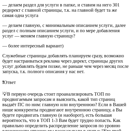
— делаем раздел для услуги в папке, и ставим на него 301
редирект с главной страницы, т.к. на главной будет та же
самая одна услуга
— делаем главную, с минимальным описанием услуги, далее
раздел с полным описанием услуги, и по мере добавления
услуг — меняем главную страницу?
— более интересный вариант)
Служебные страницы добавлять планируем сразу, возможно
будет настраиваться реклама через директ, страницы других
услуг добавлять будем позже, не раньше чем через месяц после
запуска, т.к. полного описания у нас нет.
❗️Ответ
💡В первую очередь стоит проанализировать ТОП по
продвигаемым запросам и выяснить, какой тип страниц
выдаёт ПС по ним: главную или внутреннюю? Если в Вашей
нише конкуренты продвигают внутреннюю страницу, а Вы
будете продвигать главную (и наоборот), есть большая
вероятность, что в ТОП 1-3 Вам будет трудно попасть. Как
правильно определить распределение запросов по уровню
вложенности страниц мы рассказывали в статье: “Кто твой