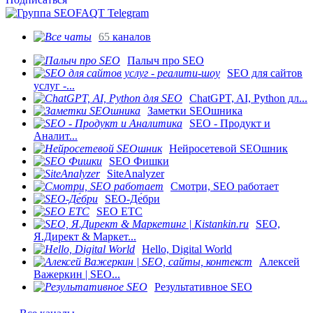
65
каналов
Палыч про SEO
SEO для сайтов
услуг -...
ChatGPT, AI, Python дл...
Заметки SEOшника
SEO - Продукт и
Аналит...
Нейросетевой SEOшник
SEO Фишки
SiteAnalyzer
Смотри, SEO работает
SEO-Де́бри
SEO ETC
SEO,
Я.Директ & Маркет...
Hello, Digital World
Алексей
Важеркин | SEO...
Результативное SEO