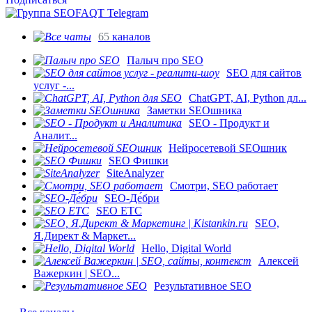
65
каналов
Палыч про SEO
SEO для сайтов
услуг -...
ChatGPT, AI, Python дл...
Заметки SEOшника
SEO - Продукт и
Аналит...
Нейросетевой SEOшник
SEO Фишки
SiteAnalyzer
Смотри, SEO работает
SEO-Де́бри
SEO ETC
SEO,
Я.Директ & Маркет...
Hello, Digital World
Алексей
Важеркин | SEO...
Результативное SEO