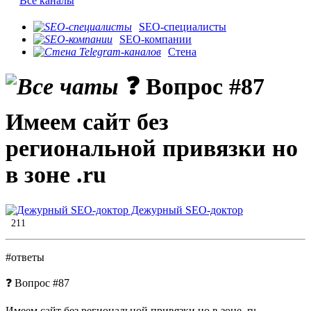
Все каналы
SEO-специалисты
SEO-компании
Стена
❓ Вопрос #87
Имеем сайт без
региональной привязки но
в зоне .ru
Дежурный SEO-доктор
211
#ответы
❓ Вопрос #87
Имеем сайт без региональной привязки но в зоне .ru.