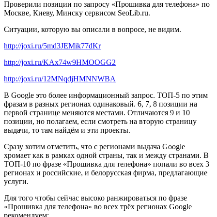
Проверили позиции по запросу «Прошивка для телефона» по
Москве, Киеву, Минску сервисом SeoLib.ru.
Ситуации, которую вы описали в вопросе, не видим.
http://joxi.ru/5md3JEMik77dKr
http://joxi.ru/KAx74w9HMOOGG2
http://joxi.ru/12MNqdjHMNNWBA
В Google это более информационный запрос. ТОП-5 по этим
фразам в разных регионах одинаковый. 6, 7, 8 позиции на
первой странице меняются местами. Отличаются 9 и 10
позиции, но полагаем, если смотреть на вторую страницу
выдачи, то там найдём и эти проекты.
Сразу хотим отметить, что с регионами выдача Google
хромает как в рамках одной страны, так и между странами. В
ТОП-10 по фразе «Прошивка для телефона» попали во всех 3
регионах и российские, и белорусская фирма, предлагающие
услуги.
Для того чтобы сейчас высоко ранжироваться по фразе
«Прошивка для телефона» во всех трёх регионах Google
рекомендуем: