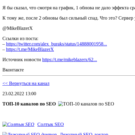
Я бы сказал, что смотря на график, 1 обнова не дало эффекта ср
К тому же, после 2 обновы был сильный спад. Что это? Сервер
@MikeBlazerX
Ссылки из поста:
–
https://twitter.com/alex_buraks/status/14888001958...
–
https://t.me/MikeBlazerX
Источник новости
https://t.me/mikeblazerx/62...
Вконтакте
<< Вернуться на канал
23.02.2022 13:00
ТОП-10 каналов по SEO
Солтык SEO
Дежурный SEO-доктор