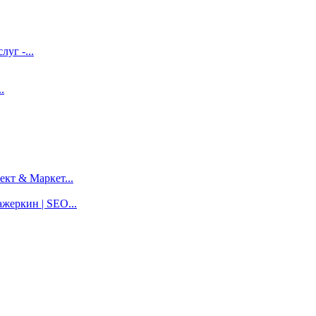
луг -...
.
кт & Маркет...
жеркин | SEO...