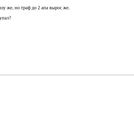
азу же, но траф до 2 апа вырос же.
 упал?