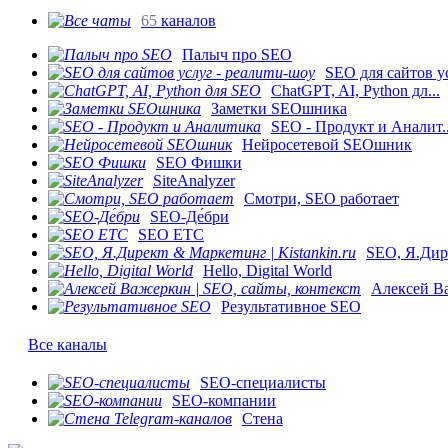
65
каналов
Палыч про SEO
SEO для сайтов ус
ChatGPT, AI, Python дл...
Заметки SEOшника
SEO - Продукт и Аналит..
Нейросетевой SEOшник
SEO Фишки
SiteAnalyzer
Смотри, SEO работает
SEO-Де́бри
SEO ETC
SEO, Я.Дире
Hello, Digital World
Алексей Ва
Результативное SEO
Все каналы
SEO-специалисты
SEO-компании
Стена