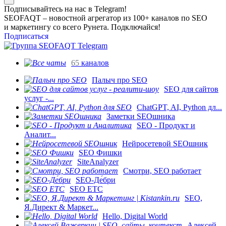
Подписывайтесь на нас в Telegram!
SEOFAQT – новостной агрегатор из 100+ каналов по SEO
и маркетингу со всего Рунета. Подключайся!
Подписаться
65
каналов
Палыч про SEO
SEO для сайтов
услуг -...
ChatGPT, AI, Python дл...
Заметки SEOшника
SEO - Продукт и
Аналит...
Нейросетевой SEOшник
SEO Фишки
SiteAnalyzer
Смотри, SEO работает
SEO-Де́бри
SEO ETC
SEO,
Я.Директ & Маркет...
Hello, Digital World
Алексей