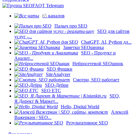
65
каналов
Палыч про SEO
SEO для сайтов
услуг -...
ChatGPT, AI, Python дл...
Заметки SEOшника
SEO - Продукт и
Аналит...
Нейросетевой SEOшник
SEO Фишки
SiteAnalyzer
Смотри, SEO работает
SEO-Де́бри
SEO ETC
SEO,
Я.Директ & Маркет...
Hello, Digital World
Алексей
Важеркин | SEO...
Результативное SEO