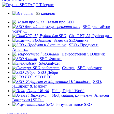
65
каналов
Палыч про SEO
SEO для сайтов
услуг -...
ChatGPT, AI, Python дл...
Заметки SEOшника
SEO - Продукт и
Аналит...
Нейросетевой SEOшник
SEO Фишки
SiteAnalyzer
Смотри, SEO работает
SEO-Де́бри
SEO ETC
SEO,
Я.Директ & Маркет...
Hello, Digital World
Алексей
Важеркин | SEO...
Результативное SEO