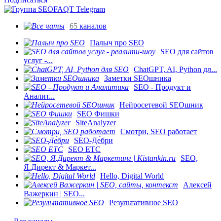
65
каналов
Палыч про SEO
SEO для сайтов
услуг -...
ChatGPT, AI, Python дл...
Заметки SEOшника
SEO - Продукт и
Аналит...
Нейросетевой SEOшник
SEO Фишки
SiteAnalyzer
Смотри, SEO работает
SEO-Де́бри
SEO ETC
SEO,
Я.Директ & Маркет...
Hello, Digital World
Алексей
Важеркин | SEO...
Результативное SEO