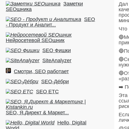
Заметки
Дал 
SEOшника
кач
про
SEO
мин
- Продукт и Аналит...
Что 
🔵М
Нейросетевой SEOшник
при
SEO Фишки
🔵П
🔵С
SiteAnalyzer
нуж
Смотри, SEO работает
🔵О
«раз
SEO-Де́бри
➡️ П
SEO ETC
Эта 
ссы
риск
SEO, Я.Директ & Маркет...
Есл
личк
Hello, Digital
World
@SE