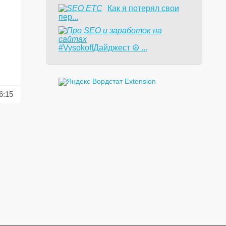
Как я потерял свои
пер...
#VysokoffДайджест ☮️ ...
6:15