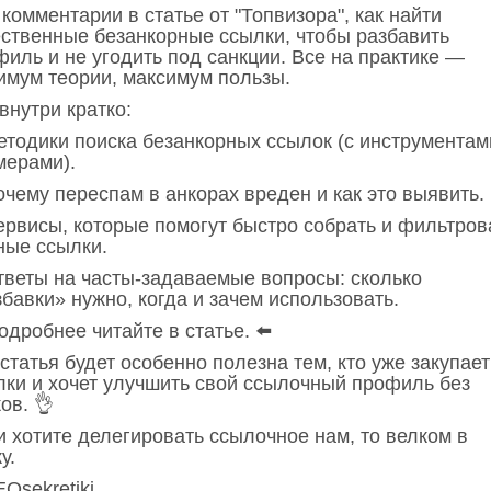
комментарии в статье от "Топвизора", как найти
ественные безанкорные ссылки, чтобы разбавить
филь и не угодить под санкции. Все на практике —
имум теории, максимум пользы.
внутри кратко:
етодики поиска безанкорных ссылок (с инструментам
мерами).
очему переспам в анкорах вреден и как это выявить.
ервисы, которые помогут быстро собрать и фильтров
ные ссылки.
тветы на часты-задаваемые вопросы: сколько
бавки» нужно, когда и зачем использовать.
одробнее читайте в статье. ⬅️
статья будет особенно полезна тем, кто уже закупает
лки и хочет улучшить свой ссылочный профиль без
ов. 👌
и хотите делегировать ссылочное нам, то велком в
у.
Osekretiki