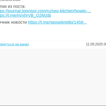
ки из поста:
tps://journal.topvisor.com/ru/seo-kitchen/howto-...
tps://t.me/m/xhrVB_Q2MzBi
очник новости
https://t.me/seosekretiki/1459...
ернуться на канал
11.09.2025 0