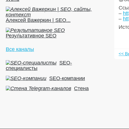
Ссыл
–
ht
–
ht
Алексей Важеркин | SEO...
Ист
Результативное SEO
Все каналы
<< В
SEO-
специалисты
SEO-компании
Стена