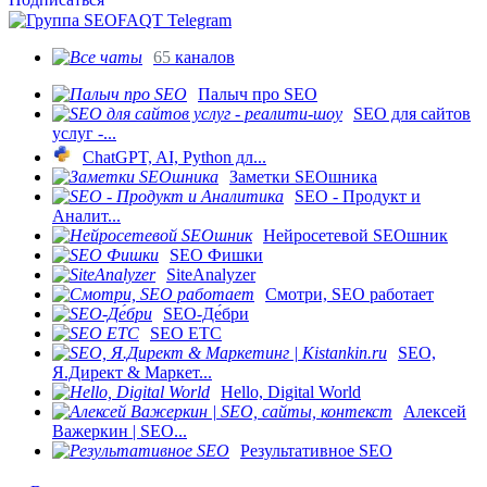
65
каналов
Палыч про SEO
SEO для сайтов
услуг -...
ChatGPT, AI, Python дл...
Заметки SEOшника
SEO - Продукт и
Аналит...
Нейросетевой SEOшник
SEO Фишки
SiteAnalyzer
Смотри, SEO работает
SEO-Де́бри
SEO ETC
SEO,
Я.Директ & Маркет...
Hello, Digital World
Алексей
Важеркин | SEO...
Результативное SEO