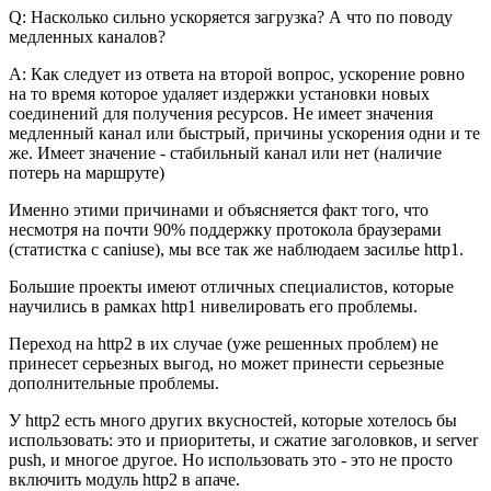
Q: Насколько сильно ускоряется загрузка? А что по поводу
медленных каналов?
A: Как следует из ответа на второй вопрос, ускорение ровно
на то время которое удаляет издержки установки новых
соединений для получения ресурсов. Не имеет значения
медленный канал или быстрый, причины ускорения одни и те
же. Имеет значение - стабильный канал или нет (наличие
потерь на маршруте)
Именно этими причинами и объясняется факт того, что
несмотря на почти 90% поддержку протокола браузерами
(статистка с caniuse), мы все так же наблюдаем засилье http1.
Большие проекты имеют отличных специалистов, которые
научились в рамках http1 нивелировать его проблемы.
Переход на http2 в их случае (уже решенных проблем) не
принесет серьезных выгод, но может принести серьезные
дополнительные проблемы.
У http2 есть много других вкусностей, которые хотелось бы
использовать: это и приоритеты, и сжатие заголовков, и server
push, и многое другое. Но использовать это - это не просто
включить модуль http2 в апаче.