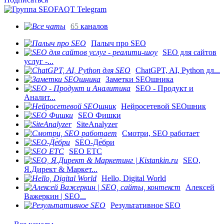
65
каналов
Палыч про SEO
SEO для сайтов
услуг -...
ChatGPT, AI, Python дл...
Заметки SEOшника
SEO - Продукт и
Аналит...
Нейросетевой SEOшник
SEO Фишки
SiteAnalyzer
Смотри, SEO работает
SEO-Де́бри
SEO ETC
SEO,
Я.Директ & Маркет...
Hello, Digital World
Алексей
Важеркин | SEO...
Результативное SEO