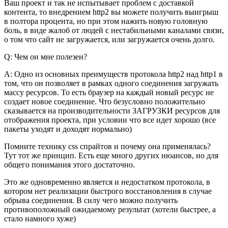
Ваш проект и так не испытывает проблем с доставкой
контента, то внедрением http2 вы можете получить выигрыш
в полтора процента, но при этом нажить новую головную
боль, в виде жалоб от людей с нестабильными каналами связи,
о том что сайт не загружается, или загружается очень долго.
Q: Чем он мне полезен?
A: Одно из основных преимуществ протокола http2 над http1 в
том, что он позволяет в рамках одного соединения загружать
массу ресурсов. То есть браузер на каждый новый ресурс не
создает новое соединение. Что безусловно положительно
сказывается на производительности ЗАГРУЗКИ ресурсов для
отображения проекта, при условии что все идет хорошо (все
пакеты уходят и доходят нормально)
Помните технику css спрайтов и почему она применялась?
Тут тот же принцип. Есть еще много других нюансов, но для
общего понимания этого достаточно.
Это же одновременно является и недостатком протокола, в
котором нет реализации быстрого восстановления в случае
обрыва соединения. В силу чего можно получить
противоположный ожидаемому результат (хотели быстрее, а
стало намного хуже)