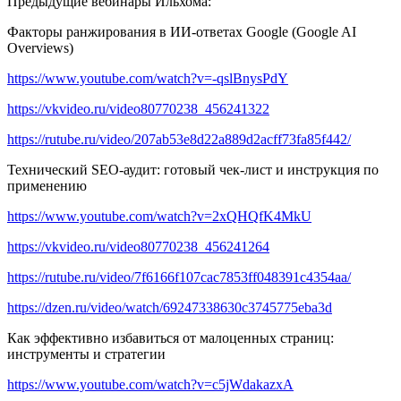
Предыдущие вебинары Ильхома:
Факторы ранжирования в ИИ-ответах Google (Google AI
Overviews)
https://www.youtube.com/watch?v=-qslBnysPdY
https://vkvideo.ru/video80770238_456241322
https://rutube.ru/video/207ab53e8d22a889d2acff73fa85f442/
Технический SEO-аудит: готовый чек-лист и инструкция по
применению
https://www.youtube.com/watch?v=2xQHQfK4MkU
https://vkvideo.ru/video80770238_456241264
https://rutube.ru/video/7f6166f107cac7853ff048391c4354aa/
https://dzen.ru/video/watch/69247338630c3745775eba3d
Как эффективно избавиться от малоценных страниц:
инструменты и стратегии
https://www.youtube.com/watch?v=c5jWdakazxA