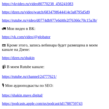
https://vkvideo.ru/video80770238_456241083
https://dzen.ru/video/watch/683479f644414e3a8795d5d9
https://rutube.ru/video/d0774db977e6d4fe2f76366c70c15a3b/
🚛 Мои видео в ВК:
https://vk.com/video/@globator
📼 Кроме этого, запись вебинара будет размещена в моем
канале на Дзене:
https://dzen.ru/shakin
📹 В моем Rutube канале:
https://rutube.ru/channel/24777621/
🎙 Мои аудиоподкасты по SEO:
https://shakin.mave.digital/
https://podcasts.apple.com/us/podcast/id1788759743