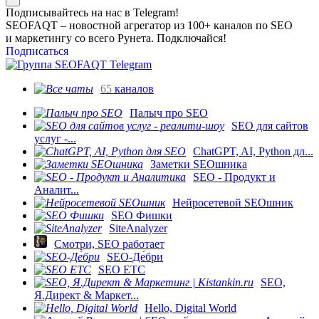
Подписывайтесь на нас в Telegram!
SEOFAQT – новостной агрегатор из 100+ каналов по SEO
и маркетингу со всего Рунета. Подключайся!
Подписаться
65
каналов
Палыч про SEO
SEO для сайтов
услуг -...
ChatGPT, AI, Python дл...
Заметки SEOшника
SEO - Продукт и
Аналит...
Нейросетевой SEOшник
SEO Фишки
SiteAnalyzer
Смотри, SEO работает
SEO-Де́бри
SEO ETC
SEO,
Я.Директ & Маркет...
Hello, Digital World