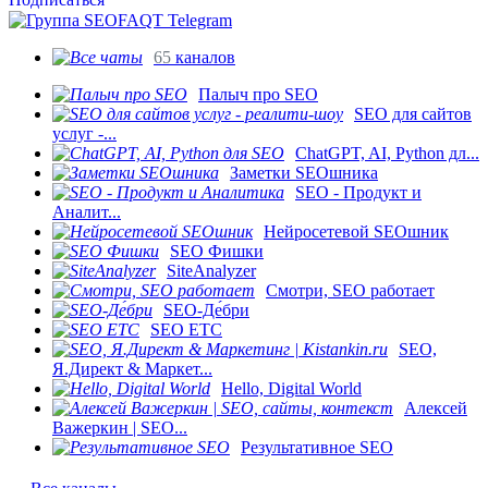
65
каналов
Палыч про SEO
SEO для сайтов
услуг -...
ChatGPT, AI, Python дл...
Заметки SEOшника
SEO - Продукт и
Аналит...
Нейросетевой SEOшник
SEO Фишки
SiteAnalyzer
Смотри, SEO работает
SEO-Де́бри
SEO ETC
SEO,
Я.Директ & Маркет...
Hello, Digital World
Алексей
Важеркин | SEO...
Результативное SEO