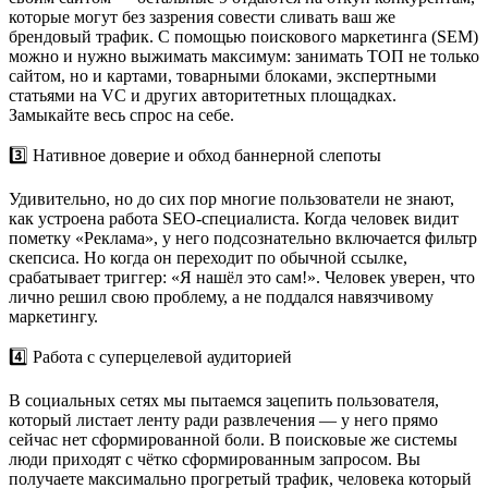
которые могут без зазрения совести сливать ваш же
брендовый трафик. С помощью поискового маркетинга (SEM)
можно и нужно выжимать максимум: занимать ТОП не только
сайтом, но и картами, товарными блоками, экспертными
статьями на VC и других авторитетных площадках.
Замыкайте весь спрос на себе.
3️⃣ Нативное доверие и обход баннерной слепоты
Удивительно, но до сих пор многие пользователи не знают,
как устроена работа SEO-специалиста. Когда человек видит
пометку «Реклама», у него подсознательно включается фильтр
скепсиса. Но когда он переходит по обычной ссылке,
срабатывает триггер: «Я нашёл это сам!». Человек уверен, что
лично решил свою проблему, а не поддался навязчивому
маркетингу.
4️⃣ Работа с суперцелевой аудиторией
В социальных сетях мы пытаемся зацепить пользователя,
который листает ленту ради развлечения — у него прямо
сейчас нет сформированной боли. В поисковые же системы
люди приходят с чётко сформированным запросом. Вы
получаете максимально прогретый трафик, человека который