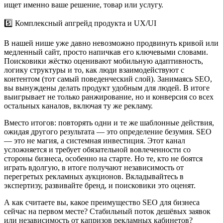
ищет именно ваше решение, товар или услугу.
5️⃣ Комплексный апгрейд продукта и UX/UI
В нашей нише уже давно невозможно продвинуть кривой или
медленный сайт, просто напичкав его ключевыми словами.
Поисковики жёстко оценивают мобильную адаптивность,
логику структуры и то, как люди взаимодействуют с
контентом (тот самый поведенческий слой). Занимаясь SEO,
вы вынуждены делать продукт удобным для людей. В итоге
выигрывает не только ранжирование, но и конверсия со всех
остальных каналов, включая ту же рекламу.
Вместо итогов: повторять одни и те же шаблонные действия,
ожидая другого результата — это определение безумия. SEO
— это не магия, а системная инвестиция. Этот канал
усложняется и требует обязательной вовлеченности со
стороны бизнеса, особенно на старте. Но те, кто не боятся
играть вдолгую, в итоге получают независимость от
перегретых рекламных аукционов. Вкладывайтесь в
экспертизу, развивайте бренд, и поисковики это оценят.
А как считаете вы, какое преимущество SEO для бизнеса
сейчас на первом месте? Стабильный поток дешёвых заявок
или независимость от капризов рекламных кабинетов?