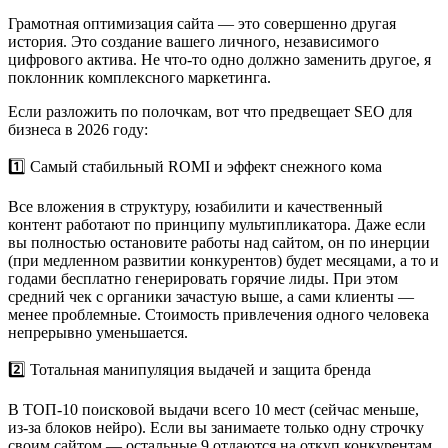
Грамотная оптимизация сайта — это совершенно другая
история. Это создание вашего личного, независимого
цифрового актива. Не что-то одно должно заменить другое, я
поклонник комплексного маркетинга.
Если разложить по полочкам, вот что предвещает SEO для
бизнеса в 2026 году:
1️⃣ Самый стабильный ROMI и эффект снежного кома
Все вложения в структуру, юзабилити и качественный
контент работают по принципу мультипликатора. Даже если
вы полностью остановите работы над сайтом, он по инерции
(при медленном развитии конкурентов) будет месяцами, а то и
годами бесплатно генерировать горячие лиды. При этом
средний чек с органики зачастую выше, а сами клиенты —
менее проблемные. Стоимость привлечения одного человека
непрерывно уменьшается.
2️⃣ Тотальная манипуляция выдачей и защита бренда
В ТОП-10 поисковой выдачи всего 10 мест (сейчас меньше,
из-за блоков нейро). Если вы занимаете только одну строчку
своим сайтом — остальные 9 отдаются на откуп конкурентам,