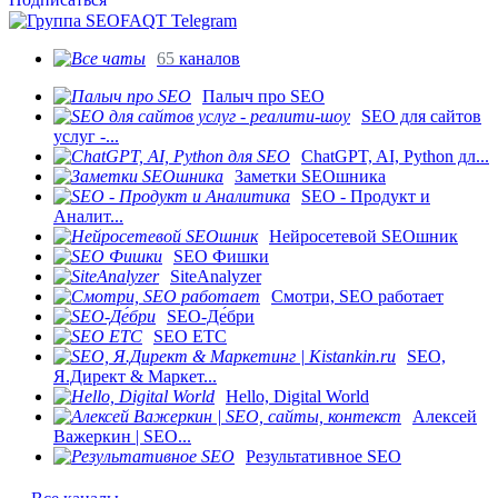
65
каналов
Палыч про SEO
SEO для сайтов
услуг -...
ChatGPT, AI, Python дл...
Заметки SEOшника
SEO - Продукт и
Аналит...
Нейросетевой SEOшник
SEO Фишки
SiteAnalyzer
Смотри, SEO работает
SEO-Де́бри
SEO ETC
SEO,
Я.Директ & Маркет...
Hello, Digital World
Алексей
Важеркин | SEO...
Результативное SEO