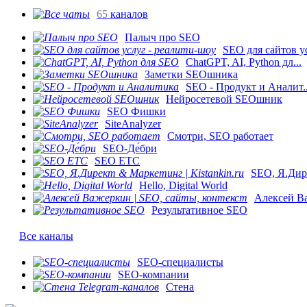
65
каналов
Палыч про SEO
SEO для сайтов ус
ChatGPT, AI, Python дл...
Заметки SEOшника
SEO - Продукт и Аналит..
Нейросетевой SEOшник
SEO Фишки
SiteAnalyzer
Смотри, SEO работает
SEO-Де́бри
SEO ETC
SEO, Я.Дире
Hello, Digital World
Алексей Ва
Результативное SEO
Все каналы
SEO-специалисты
SEO-компании
Стена