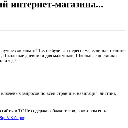
ий интернет-магазина...
учше сокращать? Т.е. не будет ли переспама, если на странице
ек, Школьные дневники для мальчиков, Школьные дневники
 и т.д.?
ключевых запросов по всей странице: навигация, листинг,
о сайты в ТОПе содержат облако тегов, в котором есть
om/8qnVXZr.png