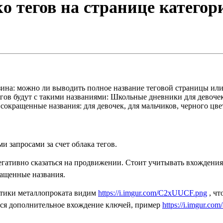
о тегов на странице категор
ина: можно ли выводить полное название теговой страницы или л
егов будут с такими названиями: Школьные дневники для девоч
окращенные названия: для девочек, для мальчиков, черного цвета
 запросами за счет облака тегов.
гативно сказаться на продвижении. Стоит учитывать вхождения 
ращенные названия.
матики металлопроката видим
https://i.imgur.com/C2xUUCF.png
, чт
ется дополнительное вхождение ключей, пример
https://i.imgur.c