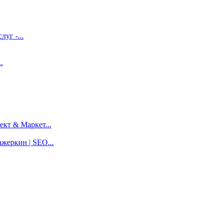
луг -...
.
кт & Маркет...
жеркин | SEO...