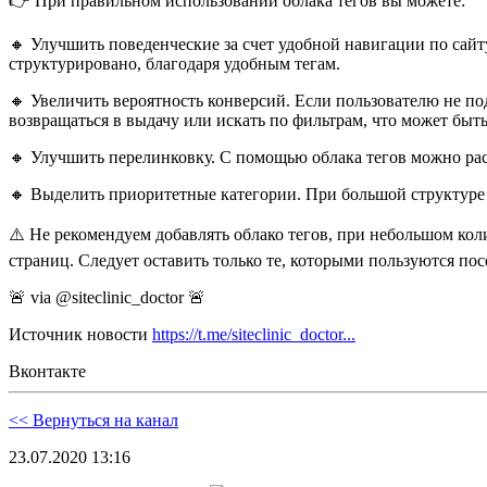
👉 При правильном использовании облака тегов вы можете:
🔸 Улучшить поведенческие за счет удобной навигации по сай
структурировано, благодаря удобным тегам.
🔸 Увеличить вероятность конверсий. Если пользователю не по
возвращаться в выдачу или искать по фильтрам, что может быть
🔸 Улучшить перелинковку. С помощью облака тегов можно ра
🔸 Выделить приоритетные категории. При большой структуре
⚠️ Не рекомендуем добавлять облако тегов, при небольшом коли
страниц. Следует оставить только те, которыми пользуются пос
🚨 via @siteclinic_doctor 🚨
Источник новости
https://t.me/siteclinic_doctor...
Вконтакте
<< Вернуться на канал
23.07.2020 13:16