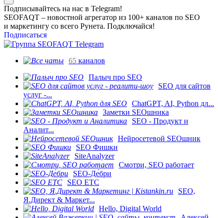
Подписывайтесь на нас в Telegram!
SEOFAQT – новостной агрегатор из 100+ каналов по SEO
и маркетингу со всего Рунета. Подключайся!
Подписаться
65
каналов
Палыч про SEO
SEO для сайтов
услуг -...
ChatGPT, AI, Python дл...
Заметки SEOшника
SEO - Продукт и
Аналит...
Нейросетевой SEOшник
SEO Фишки
SiteAnalyzer
Смотри, SEO работает
SEO-Де́бри
SEO ETC
SEO,
Я.Директ & Маркет...
Hello, Digital World
Алексей