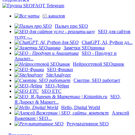
65
каналов
Палыч про SEO
SEO для сайтов
услуг -...
ChatGPT, AI, Python дл...
Заметки SEOшника
SEO - Продукт и
Аналит...
Нейросетевой SEOшник
SEO Фишки
SiteAnalyzer
Смотри, SEO работает
SEO-Де́бри
SEO ETC
SEO,
Я.Директ & Маркет...
Hello, Digital World
Алексей
Важеркин | SEO...
Результативное SEO