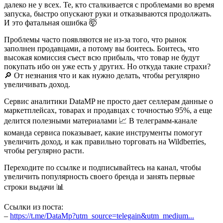
далеко не у всех. Те, кто сталкивается с проблемами во время
запуска, быстро опускают руки и отказываются продолжать.
И это фатальная ошибка 🤯
Проблемы часто появляются не из-за того, что рынок
заполнен продавцами, а потому вы боитесь. Боитесь, что
высокая комиссия съест всю прибыль, что товар не будут
покупать ибо он уже есть у других. Но откуда такие страхи?
🔎 От незнания что и как нужно делать, чтобы регулярно
увеличивать доход.
Сервис аналитики DataMP не просто дает селлерам данные о
маркетплейсах, товарах и продавцах с точностью 95%, а еще
делится полезными материалами 📈 В телеграмм-канале
команда сервиса показывает, какие инструменты помогут
увеличить доход, и как правильно торговать на Wildberries,
чтобы регулярно расти.
Переходите по ссылке и подписывайтесь на канал, чтобы
увеличить популярность своего бренда и занять первые
строки выдачи 📊
Ссылки из поста:
–
https://t.me/DataMp?utm_source=telegain&utm_medium...