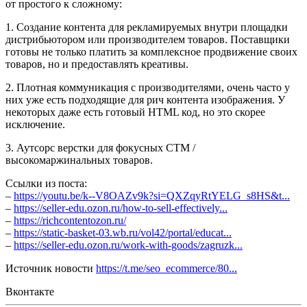
от простого к сложному:
1. Создание контента для рекламируемых внутри площадки
дистрибьютором или производителем товаров. Поставщики
готовы не только платить за комплексное продвижение своих
товаров, но и предоставлять креативы.
2. Плотная коммуникация с производителями, очень часто у
них уже есть подходящие для рич контента изображения. У
некоторых даже есть готовый HTML код, но это скорее
исключение.
3. Аутсорс верстки для фокусных СТМ /
высокомаржинальных товаров.
Ссылки из поста:
–
https://youtu.be/k--V8OAZv9k?si=QXZqyRtYELG_s8HS&t...
–
https://seller-edu.ozon.ru/how-to-sell-effectively...
–
https://richcontentozon.ru/
–
https://static-basket-03.wb.ru/vol42/portal/educat...
–
https://seller-edu.ozon.ru/work-with-goods/zagruzk...
Источник новости
https://t.me/seo_ecommerce/80...
Вконтакте