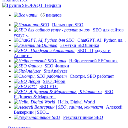
65
каналов
Палыч про SEO
SEO для сайтов
услуг -...
ChatGPT, AI, Python дл...
Заметки SEOшника
SEO - Продукт и
Аналит...
Нейросетевой SEOшник
SEO Фишки
SiteAnalyzer
Смотри, SEO работает
SEO-Де́бри
SEO ETC
SEO,
Я.Директ & Маркет...
Hello, Digital World
Алексей
Важеркин | SEO...
Результативное SEO