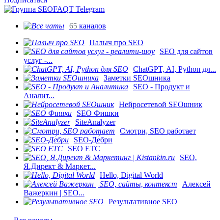
65
каналов
Палыч про SEO
SEO для сайтов
услуг -...
ChatGPT, AI, Python дл...
Заметки SEOшника
SEO - Продукт и
Аналит...
Нейросетевой SEOшник
SEO Фишки
SiteAnalyzer
Смотри, SEO работает
SEO-Де́бри
SEO ETC
SEO,
Я.Директ & Маркет...
Hello, Digital World
Алексей
Важеркин | SEO...
Результативное SEO