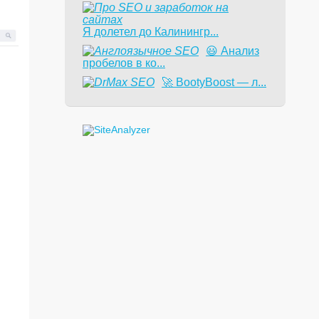
Я долетел до Калинингр...
😃 Анализ
пробелов в ко...
🚀 BootyBoost — л...