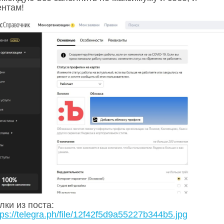
ентам!
ки из поста:
tps://telegra.ph/file/12f42f5d9a55227b344b5.jpg