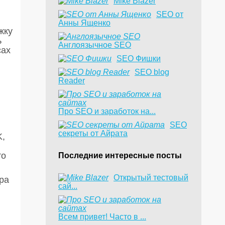
Mike Blazer
SEO от
Анны Ященко
жку
ь
Англоязычное SEO
сах
SEO Фишки
SEO blog
Reader
Про SEO и заработок на...
SEO
секреты от Айрата
K,
то
Последние интересные посты
​Открытый тестовый
ра
сай...
Всем привет! Часто в ...