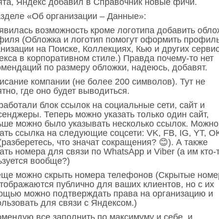
бята, Яндекс добавил в Справочник новые фичи.
азделе «Об организации – Данные»:
оявилась возможность кроме логотипа добавить обло
филя (Обложка и логотип помогут оформить профил
анизации на Поиске, Коллекциях, Кью и других серви
екса в корпоративном стиле.) Правда почему-то нет
омендаций по размеру обложки, надеюсь, добавят.
исание компании (не более 200 символов). Тут не
тно, где оно будет выводиться.
работали блок ссылок на социальные сети, сайт и
сенджеры. Теперь можно указать только один сайт,
ьше можно было указывать несколько ссылок. Можно
ать ссылка на следующие соцсети: VK, FB, IG, YT, O
разберетесь, что значат сокращения? 😊). А также
ать номера для связи по WhatsApp и Viber (а им кто-
ьзуется вообще?)
 еще можно скрыть номера телефонов (Скрытые номе
отображаются публично для ваших клиентов, но с их
ощью можно подтверждать права на организацию и
ользовать для связи с Яндексом.)
омендую все заполнить по максимуму и себе, и