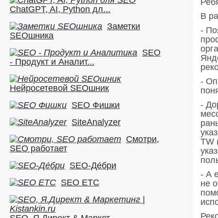
​​Ре
ChatGPT, AI, Python дл...
В р
Заметки
- П
SEOшника
про
орг
SEO
Янд
- Продукт и Аналит...
рек
- Оп
Нейросетевой SEOшник
поня
- До
SEO Фишки
мес
SiteAnalyzer
ран
указ
Смотри,
TW (
SEO работает
указ
пол
SEO-Де́бри
- А
SEO ETC
не 
пом
исп
Рек
SEO, Я.Директ & Маркет...