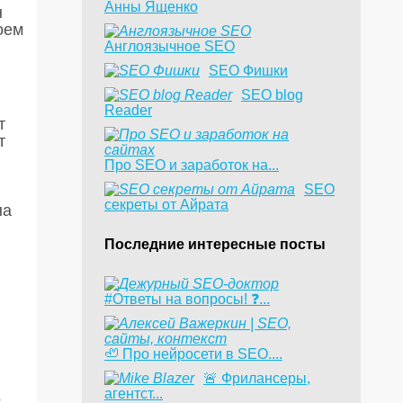
Анны Ященко
н
оем
Англоязычное SEO
SEO Фишки
SEO blog
Reader
т
т
Про SEO и заработок на...
SEO
секреты от Айрата
на
Последние интересные посты
#Ответы на вопросы! ❓...
🦥 Про нейросети в SEO....
​🚨 Фрилансеры,
агентст...
