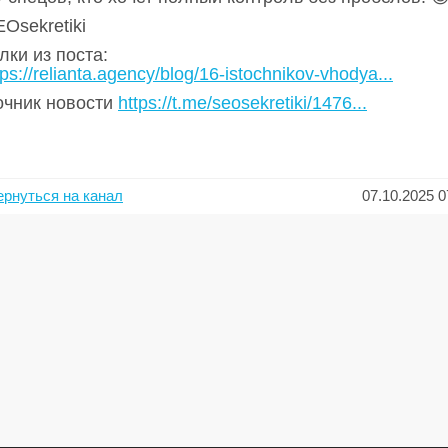
Osekretiki
ки из поста:
tps://relianta.agency/blog/16-istochnikov-vhodya...
очник новости
https://t.me/seosekretiki/1476...
ернуться на канал
07.10.2025 0