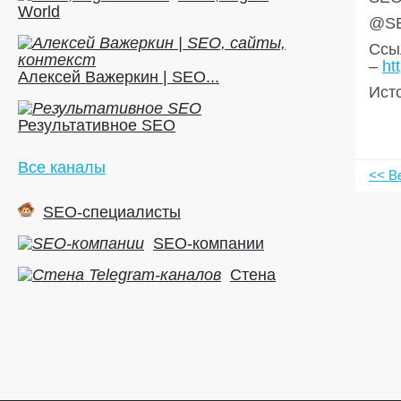
World
@SE
Ссыл
–
ht
Алексей Важеркин | SEO...
Ист
Результативное SEO
Все каналы
<< В
SEO-специалисты
SEO-компании
Стена