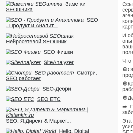
Заметки
Ссы
SEOшника
серв
аге
SEO
кол
- Продукт и Аналит...
карт
И о
опы
Нейросетевой SEOшник
ваш
SEO Фишки
поле
Что 
SiteAnalyzer
🔘О
Смотри,
про
SEO работает
🔘К
SEO-Де́бри
раб
🔘Д
SEO ETC
➡️ П
заб
SEO, Я.Директ & Маркет...
Эта 
уси
Hello, Digital
SEO-