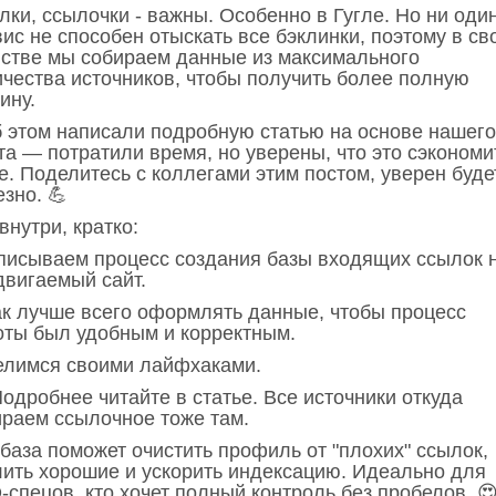
лки, ссылочки - важны. Особенно в Гугле. Но ни оди
ис не способен отыскать все бэклинки, поэтому в св
нстве мы собираем данные из максимального
ичества источников, чтобы получить более полную
ину.
б этом написали подробную статью на основе нашего
та — потратили время, но уверены, что это сэкономи
е. Поделитесь с коллегами этим постом, уверен буде
зно. 💪
внутри, кратко:
писываем процесс создания базы входящих ссылок 
двигаемый сайт.
ак лучше всего оформлять данные, чтобы процесс
оты был удобным и корректным.
елимся своими лайфхаками.
одробнее читайте в статье. Все источники откуда
ираем ссылочное тоже там.
база поможет очистить профиль от "плохих" ссылок,
лить хорошие и ускорить индексацию. Идеально для
спецов, кто хочет полный контроль без пробелов. 