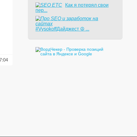
Как я потерял свои
пер...
#VysokoffДайджест ☮️ ...
7:04