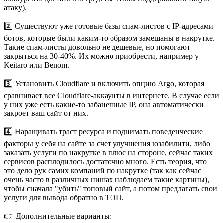
атаку).
2️⃣ Существуют уже готовые базы спам-листов с IP-адресами
ботов, которые были каким-то образом замешаны в накрутке.
Такие спам-листы довольно не дешевые, но помогают
закрыться на 30-40%. Их можно приобрести, например у
Keitaro или Benom.
3️⃣ Установить Cloudflare и включить опцию Argo, которая
сравнивает все Cloudflare-аккаунты в интернете. В случае если
у них уже есть какие-то забаненные IP, она автоматически
закроет ваш сайт от них.
4️⃣ Наращивать траст ресурса и поднимать поведенческие
факторы у себя на сайте за счет улучшения юзабилити, либо
заказать услуги по накрутке в плюс на стороне, сейчас таких
сервисов расплодилось достаточно много. Есть теория, что
это дело рук самих компаний по накрутке (так как сейчас
очень часто в различных нишах наблюдаем такие картины),
чтобы сначала "убить" топовый сайт, а потом предлагать свои
услуги для вывода обратно в ТОП.
👉 Дополнительные варианты: