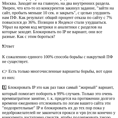
Москва. Заходят не на главную, на два внутренних раздела.
Уверен, что кто-то из конкурентов закинул задание, "зайти на
сайт, пробыть меньше 10 сек. и закрыть", с целью ухудшить
нам ПФ. Как результат: общий процент отказа по сайту с 7%
повысился до 36%. Позиции в Яндексе стали ухудшаться.
Убрал на время код метрики и аналитики с разделов на
которые заходят. Блокировать по IP не вариант, они все
разные. Как с этим бороться?
❗️Ответ
К сожалению единого 100% способа борьбы с накруткой ПФ
не существует.
👉 Есть только многочисленные варианты борьбы, вот одни
из них:
1️⃣ Блокировать IP это как раз таки самый "жирный" вариант,
который помогает побороть в 99% случаев. Только это очень
времязатратное занятие, т. к. придется на протяжении долгого
времени ежедневно отслеживать по логам вашего сайта эти
"подозрительные" IP и блокировать их до тех пор пока у
недоброжелателей не закончатся прокси и vpn (если конечно у
конкурента достаточно средств, чтобы поддерживать такую