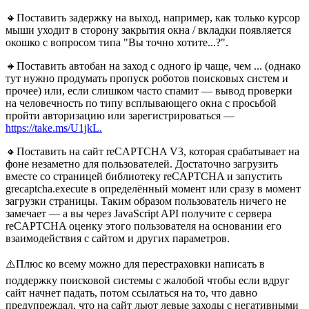
🔸Поставить задержку на выход, например, как только курсор
мыши уходит в сторону закрытия окна / вкладки появляется
окошко с вопросом типа "Вы точно хотите...?".
🔸Поставить автобан на заход с одного ip чаще, чем ... (однако
тут нужно продумать пропуск роботов поисковых систем и
прочее) или, если слишком часто спамит — вывод проверки
на человечность по типу всплывающего окна с просьбой
пройти авторизацию или зарегистрироваться —
https://take.ms/U1jkL.
🔸Поставить на сайт reCAPTCHA V3, которая срабатывает на
фоне незаметно для пользователей. Достаточно загрузить
вместе со страницей библиотеку reCAPTCHA и запустить
grecaptcha.execute в определённый момент или сразу в момент
загрузки страницы. Таким образом пользователь ничего не
замечает — а вы через JavaScript API получите с сервера
reCAPTCHA оценку этого пользователя на основании его
взаимодействия с сайтом и других параметров.
⚠️Плюс ко всему можно для перестраховки написать в
поддержку поисковой системы с жалобой чтобы если вдруг
сайт начнет падать, потом ссылаться на то, что давно
предупреждал, что на сайт льют левые заходы с негативными