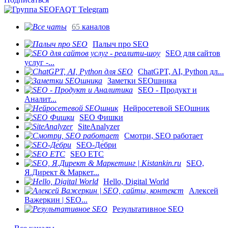
65
каналов
Палыч про SEO
SEO для сайтов
услуг -...
ChatGPT, AI, Python дл...
Заметки SEOшника
SEO - Продукт и
Аналит...
Нейросетевой SEOшник
SEO Фишки
SiteAnalyzer
Смотри, SEO работает
SEO-Де́бри
SEO ETC
SEO,
Я.Директ & Маркет...
Hello, Digital World
Алексей
Важеркин | SEO...
Результативное SEO