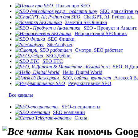
Палыч про SEO
SEO для сайтов ус
ChatGPT, AI, Python дл...
Заметки SEOшника
SEO - Продукт и Аналит..
Нейросетевой SEOшник
SEO Фишки
SiteAnalyzer
Смотри, SEO работает
SEO-Де́бри
SEO ETC
SEO, Я.Дире
Hello, Digital World
Алексей Ва
Результативное SEO
Все каналы
SEO-специалисты
SEO-компании
Стена
Как помочь Goog