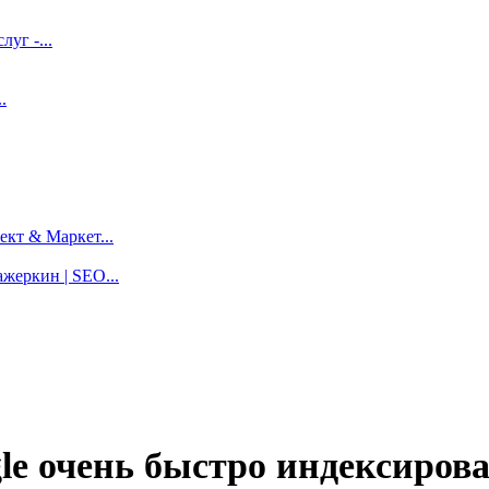
луг -...
.
кт & Маркет...
жеркин | SEO...
le очень быстро индексирова