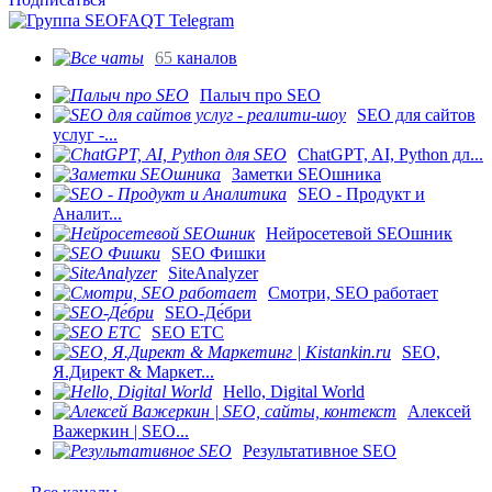
65
каналов
Палыч про SEO
SEO для сайтов
услуг -...
ChatGPT, AI, Python дл...
Заметки SEOшника
SEO - Продукт и
Аналит...
Нейросетевой SEOшник
SEO Фишки
SiteAnalyzer
Смотри, SEO работает
SEO-Де́бри
SEO ETC
SEO,
Я.Директ & Маркет...
Hello, Digital World
Алексей
Важеркин | SEO...
Результативное SEO