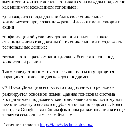
▫️метатеги и контент должны отличаться на каждом поддомене
как минимум вхождением топонимов;
▫️для каждого города должно быть свое уникальное
коммерческое предложение – разный ассортимент, скидки и
акции;
▫️информация об условиях доставки и оплаты, а также
страница контактов должны быть уникальными и содержать
региональные данные;
▫️отзывы о товарах/компании должны быть заточены под
конкретный регион.
Также следует понимать, что ссылочную массу придется
наращивать отдельно для каждого поддомена.
👉 В Google чаще всего вместо поддоменов по регионам
ранжируется основной домен. Данная поисковая система
воспринимает поддомены как отдельные сайты, поэтому для
нее они зачастую являются дублями основного домена. Более
того, для Google важнейшим фактором ранжирования все еще
является ссылочная масса сайта, а у
Источник новости
https://t.me/siteclinic_doctor...