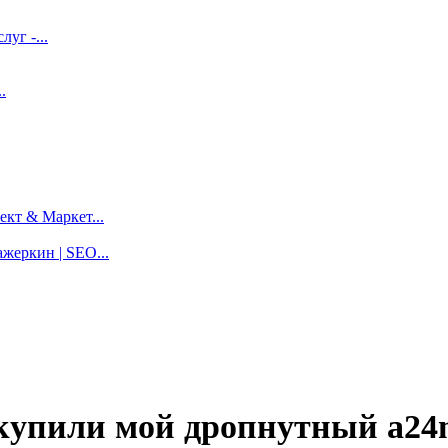
луг -...
.
кт & Маркет...
жеркин | SEO...
купили мой дропнутный a24