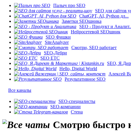
Палыч про SEO
SEO для сайтов ус
ChatGPT, AI, Python дл...
Заметки SEOшника
SEO - Продукт и Аналит..
Нейросетевой SEOшник
SEO Фишки
SiteAnalyzer
Смотри, SEO работает
SEO-Де́бри
SEO ETC
SEO, Я.Дире
Hello, Digital World
Алексей Ва
Результативное SEO
Все каналы
SEO-специалисты
SEO-компании
Стена
Смотрю быстро 