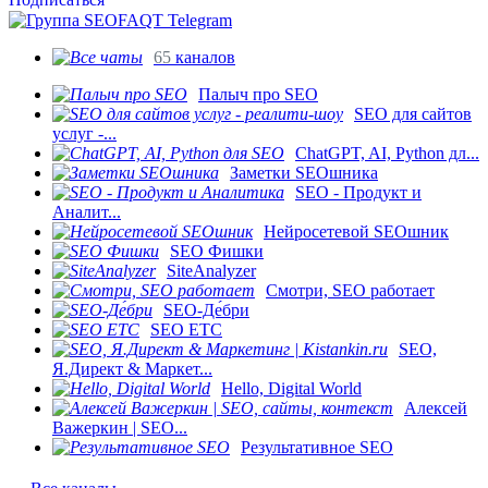
65
каналов
Палыч про SEO
SEO для сайтов
услуг -...
ChatGPT, AI, Python дл...
Заметки SEOшника
SEO - Продукт и
Аналит...
Нейросетевой SEOшник
SEO Фишки
SiteAnalyzer
Смотри, SEO работает
SEO-Де́бри
SEO ETC
SEO,
Я.Директ & Маркет...
Hello, Digital World
Алексей
Важеркин | SEO...
Результативное SEO