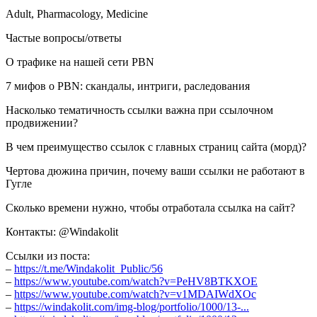
Adult, Pharmacology, Medicine
Частые вопросы/ответы
О трафике на нашей сети PBN
7 мифов о PBN: скандалы, интриги, раследования
Насколько тематичность ссылки важна при ссылочном
продвижении?
В чем преимущество ссылок с главных страниц сайта (морд)?
Чертова дюжина причин, почему ваши ссылки не работают в
Гугле
Сколько времени нужно, чтобы отработала ссылка на сайт?
Контакты: @Windakolit
Ссылки из поста:
–
https://t.me/Windakolit_Public/56
–
https://www.youtube.com/watch?v=PeHV8BTKXOE
–
https://www.youtube.com/watch?v=v1MDAIWdXOc
–
https://windakolit.com/img-blog/portfolio/1000/13-...