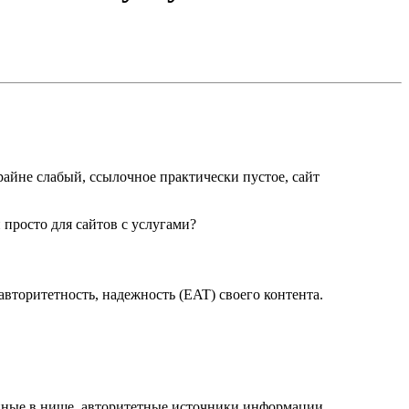
крайне слабый, ссылочное практически пустое, сайт
 просто для сайтов с услугами?
вторитетность, надежность (EAT) своего контента.
анные в нише, авторитетные источники информации.