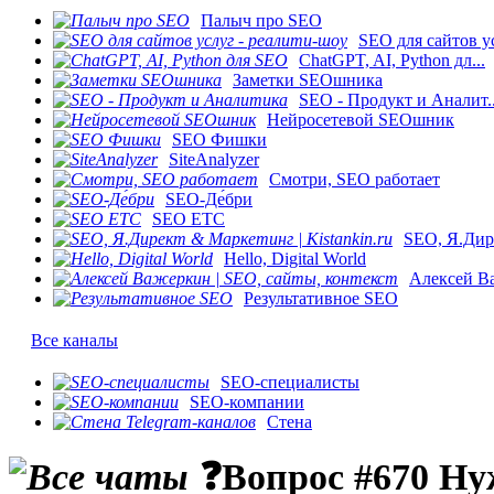
Палыч про SEO
SEO для сайтов ус
ChatGPT, AI, Python дл...
Заметки SEOшника
SEO - Продукт и Аналит..
Нейросетевой SEOшник
SEO Фишки
SiteAnalyzer
Смотри, SEO работает
SEO-Де́бри
SEO ETC
SEO, Я.Дире
Hello, Digital World
Алексей Ва
Результативное SEO
Все каналы
SEO-специалисты
SEO-компании
Стена
❓Вопрос #670 Нуж