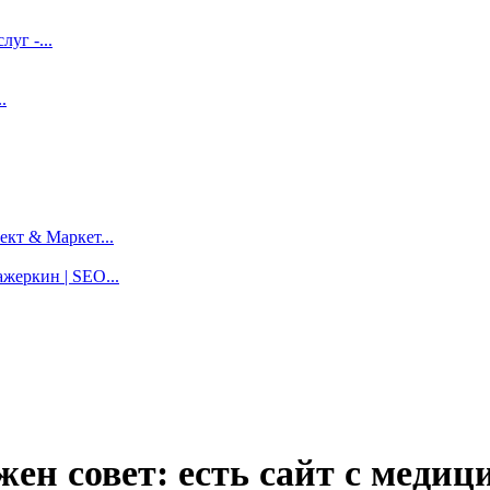
луг -...
.
кт & Маркет...
жеркин | SEO...
ен совет: есть сайт с медиц