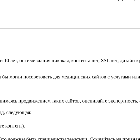
и 10 лет, оптимизиация никакая, контента нет, SSL нет, дизайн 
 бы могли посоветовать для медицинских сайтов с услугами или
имаясь продвижением таких сайтов, оценивайте экспертность, а
яд, следующая:
те контент).
а. Это должны быть специалисты тематики. Ссылайтесь на призн