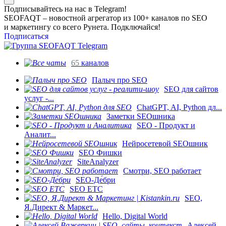
Подписывайтесь на нас в Telegram!
SEOFAQT – новостной агрегатор из 100+ каналов по SEO
и маркетингу со всего Рунета. Подключайся!
Подписаться
65
каналов
Палыч про SEO
SEO для сайтов
услуг -...
ChatGPT, AI, Python дл...
Заметки SEOшника
SEO - Продукт и
Аналит...
Нейросетевой SEOшник
SEO Фишки
SiteAnalyzer
Смотри, SEO работает
SEO-Де́бри
SEO ETC
SEO,
Я.Директ & Маркет...
Hello, Digital World
Алексей