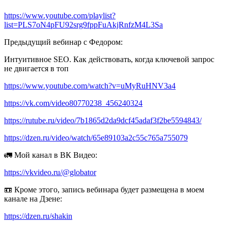
https://www.youtube.com/playlist?
list=PLS7oN4pFU92srg9fppFuAkjRnfzM4L3Sa
Предыдущий вебинар с Федором:
Интуитивное SEO. Как действовать, когда ключевой запрос
не двигается в топ
https://www.youtube.com/watch?v=uMyRuHNV3a4
https://vk.com/video80770238_456240324
https://rutube.ru/video/7b1865d2da9dcf45adaf3f2be5594843/
https://dzen.ru/video/watch/65e89103a2c55c765a755079
🚛 Мой канал в ВК Видео:
https://vkvideo.ru/@globator
📼 Кроме этого, запись вебинара будет размещена в моем
канале на Дзене:
https://dzen.ru/shakin