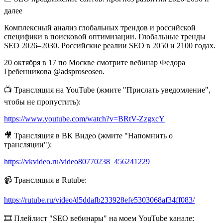
далее
Комплексный анализ глобальных трендов и российской
специфики в поисковой оптимизации. Глобальные тренды
SEO 2026–2030. Российские реалии SEO в 2050 и 2100 годах.
20 октября в 17 по Москве смотрите вебинар Федора
Гребенникова @adsproseoseo.
📺 Трансляция на YouTube (жмите "Прислать уведомление",
чтобы не пропустить):
https://www.youtube.com/watch?v=BRtV-ZzgxcY
🎥 Трансляция в ВК Видео (жмите "Напомнить о
трансляции"):
https://vkvideo.ru/video80770238_456241229
📹 Трансляция в Rutube:
https://rutube.ru/video/d5ddafb233928efe5303068af34ff083/
🎞 Плейлист "SEO вебинары" на моем YouTube канале: